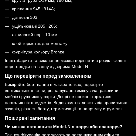
кругла труба Ø19 мм, 750 мм;
кріплення 945 і 914A;
дві петлі 303;
ущільнювачі 205 і 206;
акриловий поріг 10 мм;
клей-герметик для монтажу;
фурнітура кольору Bronze.
Інші габарити та виконання можна порівняти в розділі
скляні
перегородки на ванну з дверима Model-N
.
Що перевірити перед замовленням
Виміряйте борт ванни в кількох точках, перевірте
вертикальність стіни, розташування змішувача, раковини,
меблів і рушникосушарки. Двері не повинні торкатися
навколишніх предметів. Водозахист залежить від правильних
зазорів, рівності борту, герметизації та напрямку струменя.
Поширені запитання
Чи можна встановити Model-N ліворуч або праворуч?
Так, конфігурацію погоджують за розташуванням стіни та