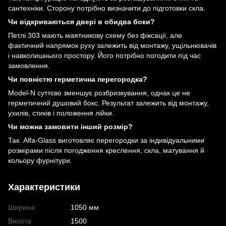
сантехніки. Сторону потрібно визначити до підготовки скла.
Чи відкриваються двері в обидва боки?
Петлі 303 мають маятникову схему без фіксації, але
фактичний напрямок руху залежить від монтажу, ущільнювачів
і навколишнього простору. Його потрібно погодити під час
замовлення.
Чи повністю герметична перегородка?
Model-N суттєво зменшує розбризкування, однак це не
герметичний душовий бокс. Результат залежить від монтажу,
ухилів, стиків і положення лійки.
Чи можна замовити інший розмір?
Так. Alfa-Glass виготовляє перегородки за індивідуальними
розмірами після погодження креслення, скла, матування й
кольору фурнітури.
Характеристики
Ширина
1050 мм
Висота
1500