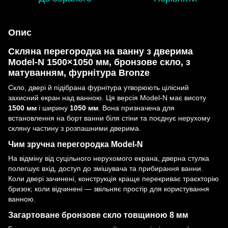
Опис
Скляна перегородка на ванну з дверима
Model-N 1500×1050 мм, бронзове скло, з
матуванням, фурнітура Bronze
Скло, двері й підібрана фурнітура утворюють цілісний
захисний екран над ванною. Ця версія Model-N має висоту
1500 мм
і ширину
1050 мм
. Вона призначена для
встановлення на борт ванни біля стіни та поєднує нерухому
скляну частину з розпашними дверима.
Чим зручна перегородка Model-N
На відміну від суцільного нерухомого екрана, дверна стулка
полегшує вхід, доступ до змішувача та прибирання ванни.
Коли двері зачинені, конструкція краще перекриває траєкторію
бризок; коли відчинені — звільняє простір для користування
ванною.
Загартоване бронзове скло товщиною 8 мм