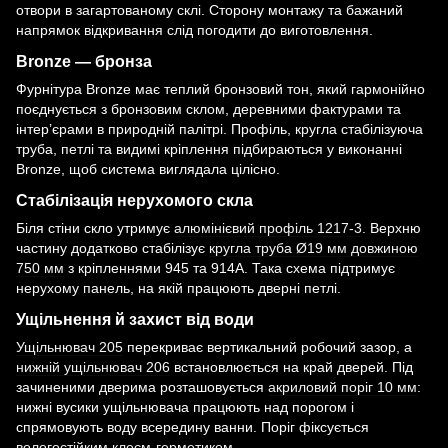
отвори в загартованому склі. Сторону монтажу та бажаний
напрямок відкривання слід погодити до виготовлення.
Bronze — бронза
Фурнітура Bronze має теплий бронзовий тон, який гармонійно
поєднується з бронзовим склом, деревними фактурами та
інтер’єрами в природній палітрі. Профіль, кругла стабілізуюча
труба, петлі та видимі кріплення підбираються у виконанні
Bronze, щоб система виглядала цілісно.
Стабілізація нерухомого скла
Біля стіни скло утримує
алюмінієвий профіль 1217-3
. Верхню
частину додатково стабілізує
кругла труба Ø19 мм довжиною
750 мм
з кріпленнями 945 та 914A. Така схема підтримує
нерухому панель, на якій працюють дверні петлі.
Ущільнення й захист від води
Ущільнювач 205
перекриває вертикальний робочий зазор, а
нижній ущільнювач 206
встановлюється на край дверей. Під
зачиненими дверима розташовується
акриловий поріг 10 мм
:
нижні вусики ущільнювача працюють над порогом і
спрямовують воду всередину ванни. Поріг фіксується
вологостійким клеєм-герметиком
.