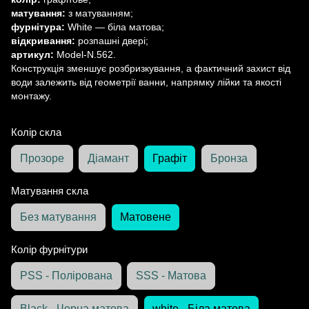
матування:
з матуванням;
фурнітура:
White — біла матова;
відкривання:
розпашні двері;
артикул:
Model-N.562.
Конструкція зменшує розбризкування, а фактичний захист від
води залежить від геометрії ванни, напрямку лійки та якості
монтажу.
Колір скла
Прозоре
Діамант
Графіт
Бронза
Матування скла
Без матування
Матовене
Колір фурнітури
PSS - Полірована
SSS - Матова
Black - Чорна матова
white - Біла матова