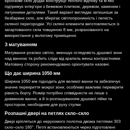
Бронзове скло додає конструкції теплого відтінку та м’яко
підтримує інтер’єри з бежевою плиткою, деревом, каменем і
латунними деталями. Такий варіант виглядає затишніше за
безбарвне скло, але зберігає світлопроникність і легкість
скляної перегородки. Усі скляні елементи виготовляються із
загартованого скла товщиною 8 мм, розрахованого на
використання у вологому приміщенні.
З матуванням
Матування розсіює світло, зменшує оглядовість душової зони
над ванною та робить сліди від крапель менш контрастними.
Матовану сторону рекомендовано орієнтувати назовні.
Що дає ширина 1050 мм
Ширина 1050 мм підходить для великої ванни та забезпечує
значне перекриття мокрої зони; особливо важливо перевірити
рівність борту. Розмір потрібно співвіднести не лише з
довжиною ванни, а й із розташуванням душової лійки та
простором, необхідним для руху стулки.
Розпашні двері на петлях скло–скло
Двері кріпляться до нерухомого полотна двома
петлями 303
скло–скло 180°
. Петлі встановлюються через підготовлені