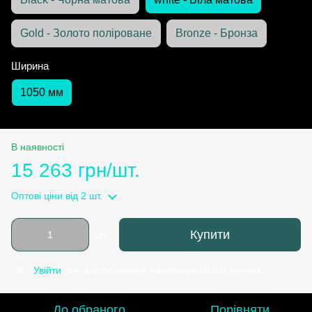
Gold - Золото поліроване
Bronze - Бронза
Ширина
1050 мм
В наявності
15 263 грн/шт.
Оптові ціни
від 2 шт.
Купити
шт.
Увійти
для відображення накопичувальної знижки
%
До обраного
Порівняти