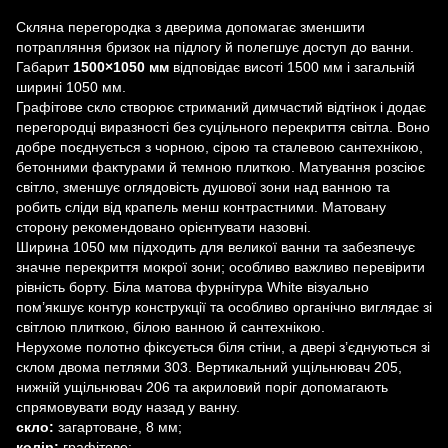
Скляна перегородка з дверима допомагає зменшити
потрапляння бризок на підлогу й полегшує доступ до ванни.
Габарит
1500×1050 мм
відповідає висоті 1500 мм і загальній
ширині 1050 мм.
Графітове скло створює стриманий димчастий відтінок і додає
перегородці виразності без суцільного перекриття світла. Воно
добре поєднується з чорною, сірою та сталевою сантехнікою,
бетонними фактурами й темною плиткою. Матування розсіює
світло, зменшує оглядовість душової зони над ванною та
робить сліди від крапель менш контрастними. Матовану
сторону рекомендовано орієнтувати назовні.
Ширина 1050 мм підходить для великої ванни та забезпечує
значне перекриття мокрої зони; особливо важливо перевірити
рівність борту. Біла матова фурнітура White візуально
пом’якшує контур конструкції та особливо органічно виглядає зі
світлою плиткою, білою ванною й сантехнікою.
Нерухоме полотно фіксується біля стіни, а двері з’єднуються зі
склом двома петлями 303. Вертикальний ущільнювач 205,
нижній ущільнювач 206 та акриловий поріг допомагають
спрямовувати воду назад у ванну.
скло:
загартоване, 8 мм;
колір:
графітове;