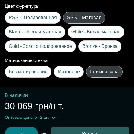
Цвет фурнитуры
PSS – Полированная
SSS – Матовая
Black - Черная матовая
white - Белая матовая
Gold - Золото полированное
Bronze - Бронза
Матирование стекла
Без матирования
Матовене
Інтимна зона
В наличии
30 069 грн/шт.
Оптовые цены
от 2 шт.