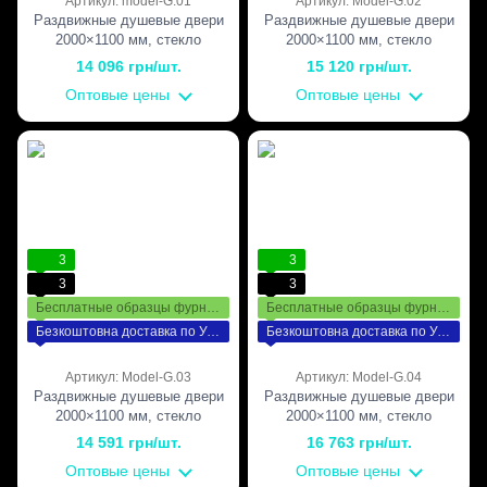
Артикул: model-G.01
Артикул: Model-G.02
Раздвижные душевые двери
Раздвижные душевые двери
2000×1100 мм, стекло
2000×1100 мм, стекло
Прозрачное, без матирования,
Прозрачное, без матирования,
14 096 грн/шт.
15 120 грн/шт.
фурнитура PSS —
фурнитура SSS — матовая
Оптовые цены
Оптовые цены
полированная нержавеющая
нержавеющая сталь
сталь
3
3
3
3
Бесплатные образцы фурнитуры
Бесплатные образцы фурнитуры
Безкоштовна доставка по Україні
Безкоштовна доставка по Україні
Артикул: Model-G.03
Артикул: Model-G.04
Раздвижные душевые двери
Раздвижные душевые двери
2000×1100 мм, стекло
2000×1100 мм, стекло
Прозрачное, без матирования,
Прозрачное, без матирования,
14 591 грн/шт.
16 763 грн/шт.
фурнитура Black — чёрная
фурнитура White — белая
Оптовые цены
Оптовые цены
матовая
матовая