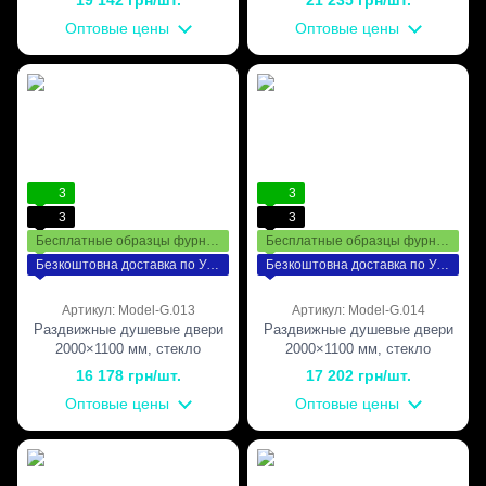
фурнитура Gold —
фурнитура Bronze — бронза
Оптовые цены
Оптовые цены
полированное золото
3
3
3
3
Бесплатные образцы фурнитуры
Бесплатные образцы фурнитуры
Безкоштовна доставка по Україні
Безкоштовна доставка по Україні
Артикул: Model-G.013
Артикул: Model-G.014
Раздвижные душевые двери
Раздвижные душевые двери
2000×1100 мм, стекло
2000×1100 мм, стекло
Прозрачное, интимная зона,
Прозрачное, интимная зона,
16 178 грн/шт.
17 202 грн/шт.
фурнитура PSS —
фурнитура SSS — матовая
Оптовые цены
Оптовые цены
полированная нержавеющая
нержавеющая сталь
сталь