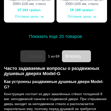
2000×1100 мм, стекло
2000×1100 мм, стекло
Диамант, без матирования,
Диамант, без матирования,
17 164 грн/шт.
18 188 грн/шт.
фурнитура PSS —
фурнитура SSS — матовая
Оптовые цены
Оптовые цены
полированная нержавеющая
нержавеющая сталь
сталь
Показать еще 20 товаров
Назад
Вперед
1
из 69
Часто задаваемые вопросы о раздвижных
душевых дверях Model-G
Как устроены раздвижные душевые двери Model-
G?
Конструкция состоит из двух закалённых стёкол толщиной 8
мм: неподвижной панели и подвижной двери. При открывании
дверь заходит за неподвижное стекло и располагается
параллельно ему, поэтому перед душевой не требуется