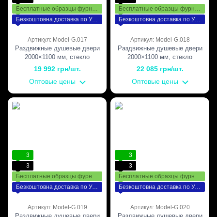
Бесплатные образцы фурнитуры
Бесплатные образцы фурнитуры
Безкоштовна доставка по Україні
Безкоштовна доставка по Україні
Артикул: Model-G.017
Артикул: Model-G.018
Раздвижные душевые двери
Раздвижные душевые двери
2000×1100 мм, стекло
2000×1100 мм, стекло
Прозрачное, интимная зона,
Прозрачное, интимная зона,
19 992 грн/шт.
22 085 грн/шт.
фурнитура Gold —
фурнитура Bronze — бронза
Оптовые цены
Оптовые цены
полированное золото
3
3
3
3
Бесплатные образцы фурнитуры
Бесплатные образцы фурнитуры
Безкоштовна доставка по Україні
Безкоштовна доставка по Україні
Артикул: Model-G.019
Артикул: Model-G.020
Раздвижные душевые двери
Раздвижные душевые двери