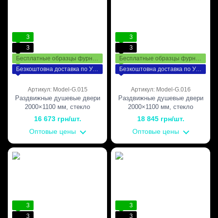
3
3
3
3
Бесплатные образцы фурнитуры
Бесплатные образцы фурнитуры
Безкоштовна доставка по Україні
Безкоштовна доставка по Україні
Артикул: Model-G.015
Артикул: Model-G.016
Раздвижные душевые двери
Раздвижные душевые двери
2000×1100 мм, стекло
2000×1100 мм, стекло
Прозрачное, интимная зона,
Прозрачное, интимная зона,
16 673 грн/шт.
18 845 грн/шт.
фурнитура Black — чёрная
фурнитура White — белая
Оптовые цены
Оптовые цены
матовая
матовая
3
3
3
3