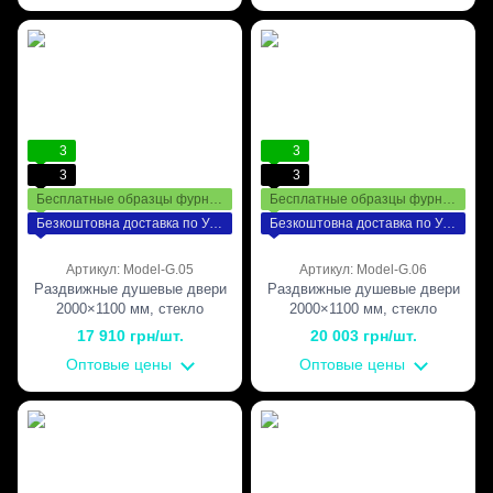
3
3
3
3
Бесплатные образцы фурнитуры
Бесплатные образцы фурнитуры
Безкоштовна доставка по Україні
Безкоштовна доставка по Україні
Артикул: Model-G.05
Артикул: Model-G.06
Раздвижные душевые двери
Раздвижные душевые двери
2000×1100 мм, стекло
2000×1100 мм, стекло
Прозрачное, без матирования,
Прозрачное, без матирования,
17 910 грн/шт.
20 003 грн/шт.
фурнитура Gold —
фурнитура Bronze — бронза
Оптовые цены
Оптовые цены
полированное золото