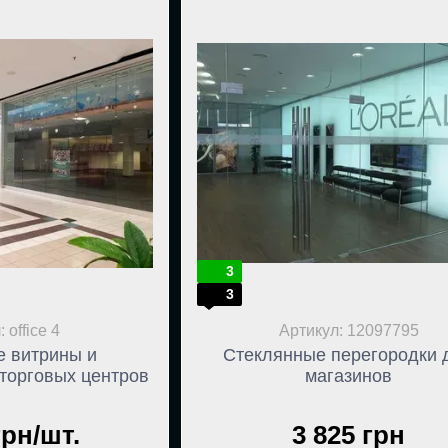
3
3
 office 4
Артикул: 12097795
е витрины и
Стеклянные перегородки 
 торговых центров
магазинов
грн/шт.
3 825 грн