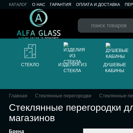
Перейти к основному контенту
КАТАЛОГ
О НАС
ГАРАНТИЯ
ОПЛАТА И ДОСТАВКА
ПЕ
КАТАЛОГ RAL
КОНТАКТЫ
БЛОГ
СТЕКЛО
ИЗДЕЛИЯ ИЗ
ДУШЕВЫЕ
СТЕКЛА
КАБИНЫ
Главная
Стеклянные перегородки
Стеклянные пе
Стеклянные перегородки д
магазинов
Бренд