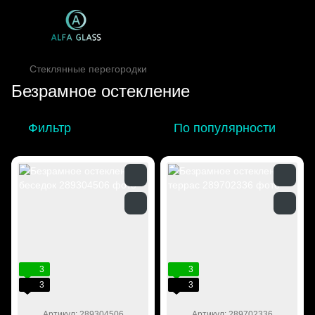
Стеклянные перегородки
Безрамное остекление
Фильтр
По популярности
3
3
3
3
Артикул: 289304506
Артикул: 289702336