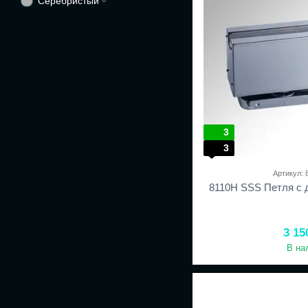
Серебристый
3
3
Артикул:
8110H SSS Петля с д
3 15
В на