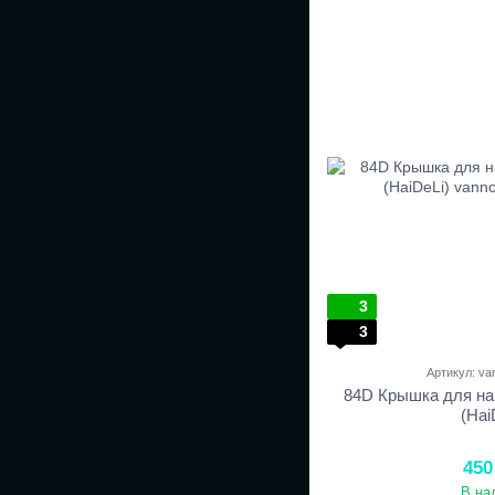
3
3
Артикул: v
84D Крышка для на
(Hai
450
В на