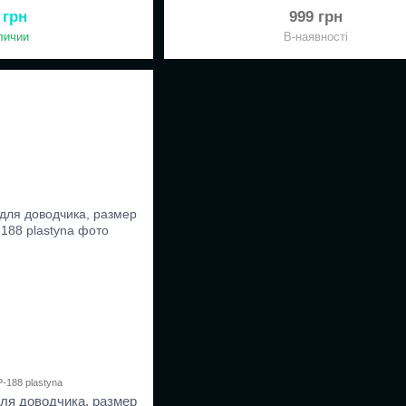
 грн
999 грн
личии
В-наявності
P-188 plastyna
для доводчика, размер