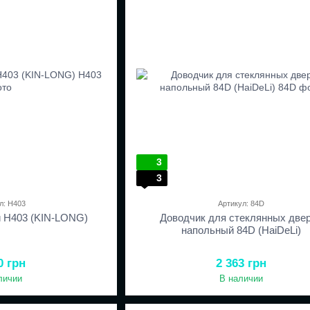
3
3
л: H403
Артикул: 84D
й H403 (KIN-LONG)
Доводчик для стеклянных две
напольный 84D (HaiDeLi)
0 грн
2 363 грн
личии
В наличии