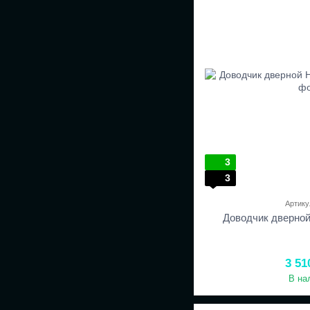
3
3
Артику
Доводчик дверно
3 51
В на