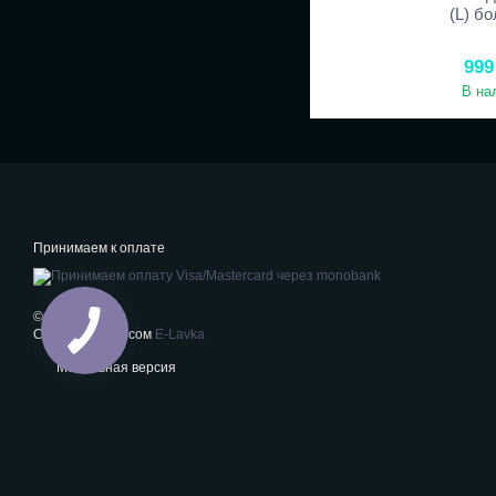
(L) б
999
В на
Принимаем к оплате
© 2026
Создано сервисом
E-Lavka
Мобильная версия