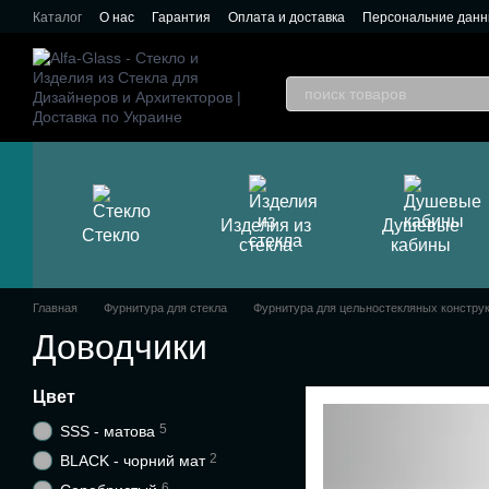
Перейти к основному контенту
Каталог
О нас
Гарантия
Оплата и доставка
Персональние дан
Изделия из
Душевые
Стекло
стекла
кабины
Главная
Фурнитура для стекла
Фурнитура для цельностекляных констру
Доводчики
Цвет
5
SSS - матова
2
BLACK - чорний мат
6