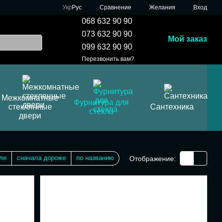
Сравнение
Укр
Рус
Желания
Вход
068 632 90 90
073 632 90 90
Мой заказ
099 632 90 90
Перезвонить вам?
Межкомнатные
Фурнитура для
стеклянные
Сантехника
стекла
двери
ле
сначала дороже
по названию
Отображение: