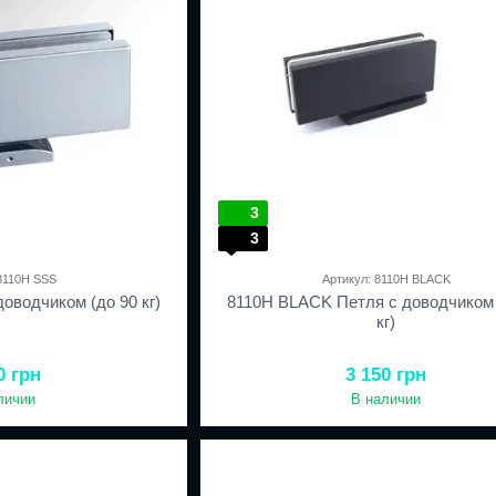
3
3
 8110H SSS
Артикул: 8110H BLACK
оводчиком (до 90 кг)
8110H BLACK Петля с доводчиком 
кг)
0 грн
3 150 грн
личии
В наличии