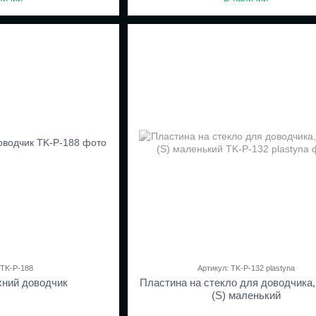
 TK-P-188
Артикул: TK-P-132 plastyna
хний доводчик
Пластина на стекло для доводчика,
(S) маленький