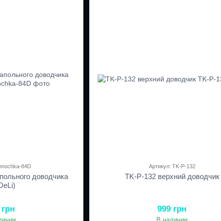
annochka-84D
Артикул: TK-P-132
польного доводчика
TK-P-132 верхний доводчик
DeLi)
 грн
999 грн
личии
В наличии