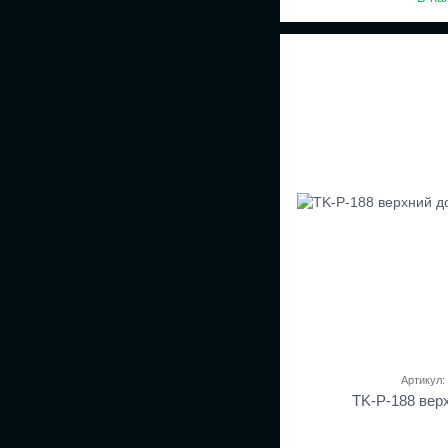
Артикул:
TK-P-188 вер