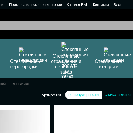
ные
Пользовательское соглашение
Каталог RAL
Контакты
Блог
Стеклянные
Стеклянные
ограждения и
Стеклянные
перегородки
перила на
козырьки
заказ
кций
Доводчики
по популярности
сначала дешев
Сортировка: