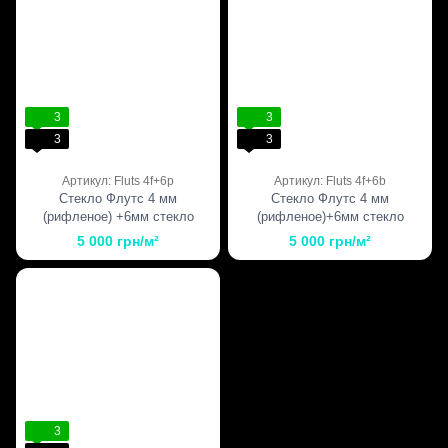
3
3
3
3
Артикул: Fluts 4f+6p
Артикул: Fluts 4f+6b
Стекло Флутс 4 мм
Стекло Флутс 4 мм
(рифленое) +6мм стекло
(рифленое)+6мм стекло
прозрачное
бронза
5 000 грн/м²
5 000 грн/м²
3