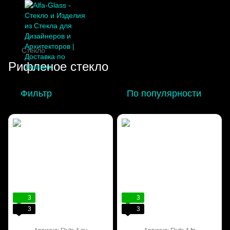
Стекло
Рифленое стекло
Фильтр
По популярности
3
3
3
3