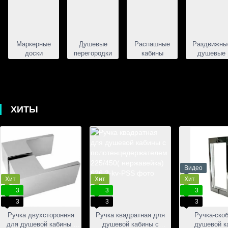
Маркерные
Душевые
Распашные
Раздвижны
доски
перегородки
кабины
душевые
кабины
ХИТЫ
Видео
Хит
Хит
Хит
3
3
3
3
3
3
Ручка двухсторонняя
Ручка квадратная для
Ручка-ско
для душевой кабины (
душевой кабины с
душевой к