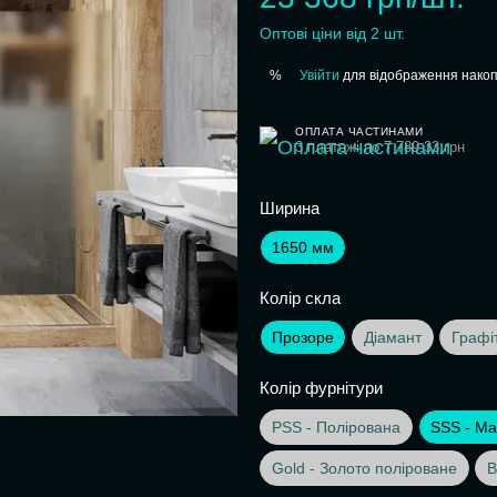
Оптові ціни від 2 шт.
Увійти
для відображення накоп
%
ОПЛАТА ЧАСТИНАМИ
3 платежі по 7 789.33 грн
Ширина
1650 мм
Колір скла
Прозоре
Діамант
Графі
Колір фурнітури
PSS - Полірована
SSS - Ма
Gold - Золото поліроване
B