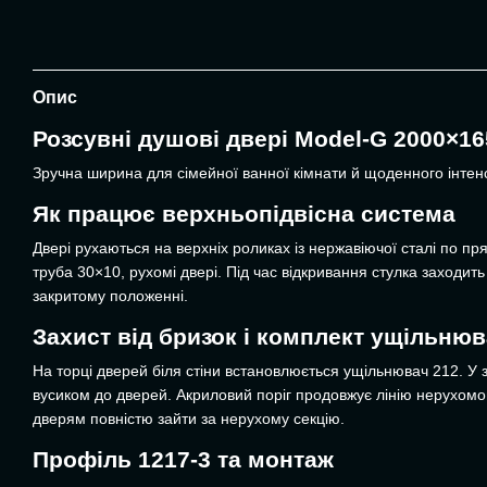
Опис
Розсувні душові двері Model-G 2000×1
Зручна ширина для сімейної ванної кімнати й щоденного інтенс
Як працює верхньопідвісна система
Двері рухаються на верхніх роликах із нержавіючої сталі по пр
труба 30×10, рухомі двері. Під час відкривання стулка заходить
закритому положенні.
Захист від бризок і комплект ущільнюв
На торці дверей біля стіни встановлюється ущільнювач 212. У 
вусиком до дверей. Акриловий поріг продовжує лінію нерухомог
дверям повністю зайти за нерухому секцію.
Профіль 1217-3 та монтаж