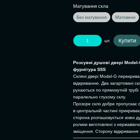
Матування скла
Без матування
Матовене
Купити
шт.
Розсувні душові двері Model-
фурнітура SSS
Скляні двері Model-G перекрива
відкриванню. Два загартовані с
рухаються по прямокутній трубі
паралельно глухому склу.
Прозоре скло добре пропускає с
в центральній частині прикриває
сторона розташовується зовні д
ролики виготовлені з нержавіючо
зміщення. Сторону відкривання