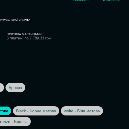
ичувальної знижки
ПОКУПКА ЧАСТИНАМИ
3 платежі по 7 789.33 грн
т
Бронза
това
Black - Чорна матова
white - Біла матова
ronze - Бронза