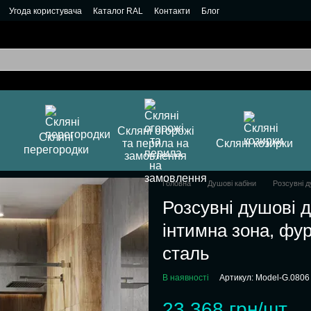
Угода користувача
Каталог RAL
Контакти
Блог
Скляні огорожі
Скляні
та перила на
Скляні козирки
перегородки
замовлення
Головна
Душові кабіни
Розсувні д
Розсувні душові 
інтимна зона, фу
сталь
В наявності
Артикул: Model-G.0806
23 368 грн/шт.