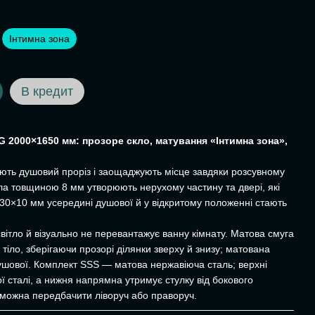
Інтимна зона
В кредит
G 2000×1650 мм: прозоре скло, матування «Інтимна зона»,
ють душовий проріз і заощаджують місце завдяки розсувному
кла товщиною 8 мм утворюють нерухому частину та двері, які
 30×10 мм усередині душової й у відкритому положенні стають
вітло й візуально не перевантажує ванну кімнату. Матова смуга
 тіло, зберігаючи прозорі ділянки зверху й знизу; матована
ушової. Комплект SSS — матова нержавіюча сталь; верхні
ї сталі, а нижня напрямна утримує стулку від бокового
 можна передбачити ліворуч або праворуч.