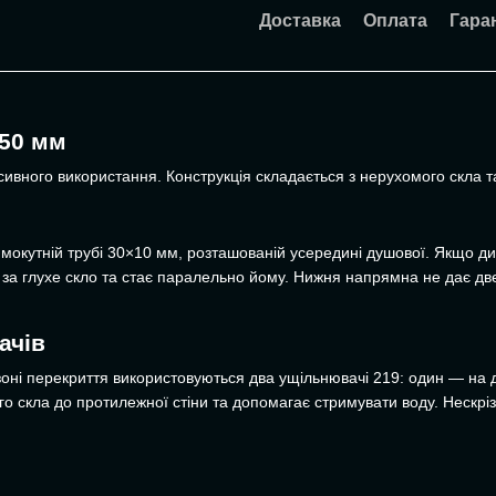
Доставка
Оплата
Гара
650 мм
ивного використання. Конструкція складається з нерухомого скла т
ямокутній трубі 30×10 мм, розташованій усередині душової. Якщо див
 за глухе скло та стає паралельно йому. Нижня напрямна не дає дверя
ачів
зоні перекриття використовуються два ущільнювачі 219: один — на 
о скла до протилежної стіни та допомагає стримувати воду. Нескрі