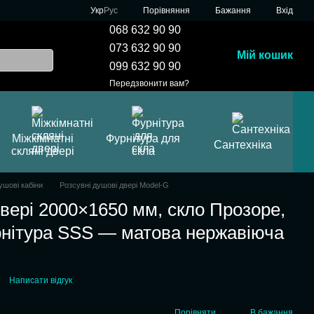
Порівняння
Укр
Рус
Бажання
Вхід
068 632 90 90
073 632 90 90
Мій кошик
099 632 90 90
Передзвонити вам?
Міжкімнатні
Фурнітура для
Сантехніка
скляні двері
скла
ушові кабіни
Розсувні душові двері Model-G
двері 2000×1650 мм, скло Прозоре,
рнітура SSS — матова нержавіюча
Написати відгук
Порівняти
В бажання