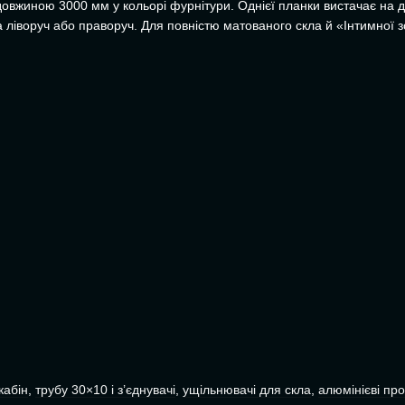
овжиною 3000 мм у кольорі фурнітури. Однієї планки вистачає на дві
 ліворуч або праворуч. Для повністю матованого скла й «Інтимної
кабін
,
трубу 30×10 і з’єднувачі
,
ущільнювачі для скла
,
алюмінієві про