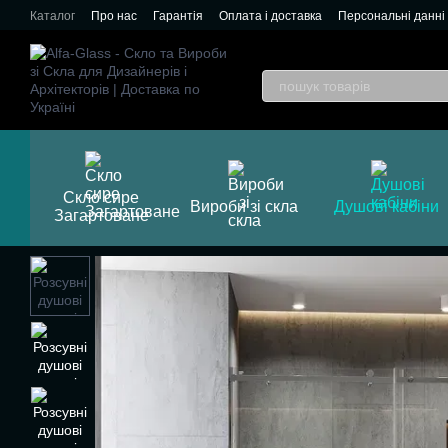
Перейти до основного контенту
Каталог
Про нас
Гарантія
Оплата і доставка
Персональні данні
Скло сире
Вироби зі скла
Душові кабіни
Загартоване