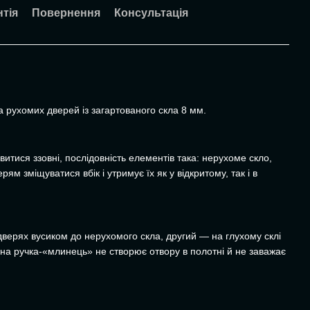
нтія
Повернення
Консультація
а рухомих дверей із загартованого скла 8 мм.
итися ззовні, послідовність елементів така: нерухоме скло,
м зміщуватися вбік і утримує їх як у відкритому, так і в
дверях вусиком до нерухомого скла, другий — на глухому склі
зна ручка-«млинець» не створює отвору в полотні й не заважає