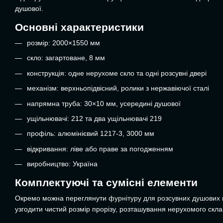
душової.
Основні характеристики
розмір: 2000×1550 мм
скло: загартоване, 8 мм
конструкція: одне нерухоме скло та одні розсувні двері
механізм: верхньопідвісний, ролики з нержавіючої сталі
напрямна труба: 30×10 мм, усередині душової
ущільнювачі: 212 та два ущільнювачі 219
профіль: алюмінієвий 1217-3, 3000 мм
відкривання: ліве або праве за погодженням
виробництво: Україна
Комплектуючі та сумісні елементи
Окремо можна переглянути
фурнітуру для розсувних душових 
узгодити чистий розмір прорізу, розташування нерухомого скла