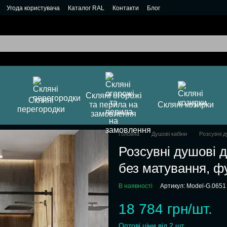
Угода користувача
Каталог RAL
Контакти
Блог
Скляні огорожі
Скляні
та перила на
Скляні козирки
перегородки
замовлення
Головна
Душові кабіни
Розсувні д
Розсувні душові 
без матування, ф
В наявності
Артикул: Model-G.0651
18 784 грн/шт.
Оптові ціни від 2 шт.