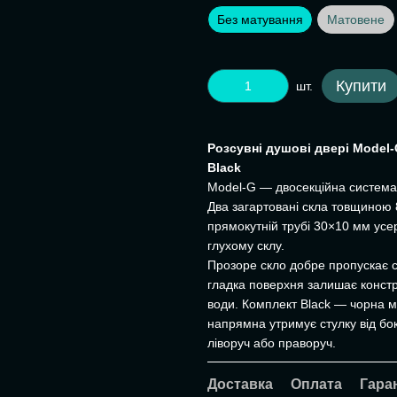
Без матування
Матовене
Купити
шт.
Розсувні душові двері Model-
Black
Model-G — двосекційна система 
Два загартовані скла товщиною 
прямокутній трубі 30×10 мм усе
глухому склу.
Прозоре скло добре пропускає с
гладка поверхня залишає констр
води. Комплект Black — чорна ма
напрямна утримує стулку від б
ліворуч або праворуч.
Доставка
Оплата
Гара