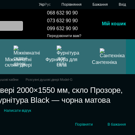
Порівняння
Укр
Рус
Бажання
Вхід
068 632 90 90
073 632 90 90
Мій кошик
099 632 90 90
Передзвонити вам?
Міжкімнатні
Фурнітура для
Сантехніка
скляні двері
скла
ушові кабіни
Розсувні душові двері Model-G
двері 2000×1550 мм, скло Прозоре,
урнітура Black — чорна матова
Написати відгук
Порівняти
В бажання