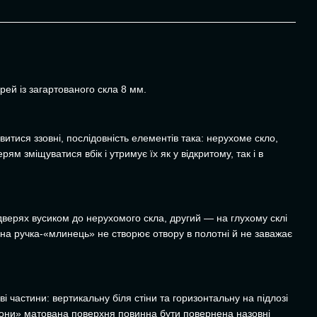
рей із загартованого скла 8 мм.
итися ззовні, послідовність елементів така: нерухоме скло,
м зміщуватися вбік і утримує їх як у відкритому, так і в
дверях вусиком до нерухомого скла, другий — на глухому склі
зна ручка-«млинець» не створює отвору в полотні й не заважає
 частини: вертикальну біля стіни та горизонтальну на підлозі
 зони» матована поверхня повинна бути повернена назовні