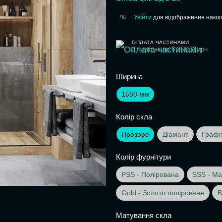
Увійти
для відображення накоп
%
ОПЛАТА ЧАСТИНАМИ
3 платежі по 6 261.33 грн
Ширина
1550 мм
Колір скла
Прозоре
Діамант
Графі
Колір фурнітури
PSS - Полірована
SSS - Ма
Gold - Золото поліроване
B
Матування скла