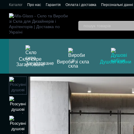
Перейти до основного контенту
Каталог
Про нас
Гарантія
Оплата і доставка
Персональні данні
Скло сире
Вироби зі скла
Душові кабіни
Загартоване