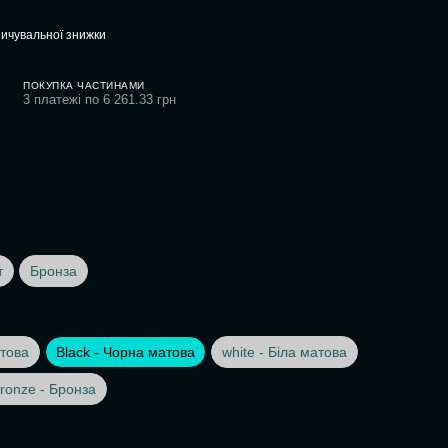
ичувальної знижки
ПОКУПКА ЧАСТИНАМИ
3 платежі по 6 261.33 грн
т
Бронза
това
Black - Чорна матова
white - Біла матова
ronze - Бронза