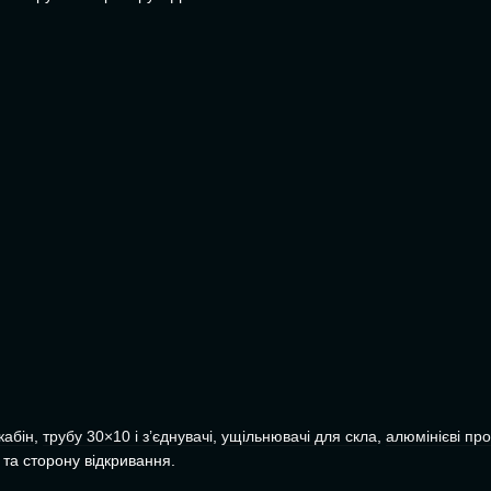
кабін
,
трубу 30×10 і з’єднувачі
,
ущільнювачі для скла
,
алюмінієві про
 та сторону відкривання.