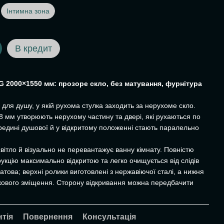
Інтимна зона
В кредит
G 2000×1550 мм: прозоре скло, без матування, фурнітура
для душу, у якій рухома стулка заходить за нерухоме скло.
8 мм утворюють нерухому частину та двері, які рухаються по
редині душової й у відкритому положенні стають паралельно
вітло й візуально не перевантажує ванну кімнату. Повністю
укцію максимально відкритою та легко очищується від слідів
това; верхні ролики виготовлені з нержавіючої сталі, а нижня
окового зміщення. Сторону відкривання можна передбачити
нтія
Повернення
Консультація