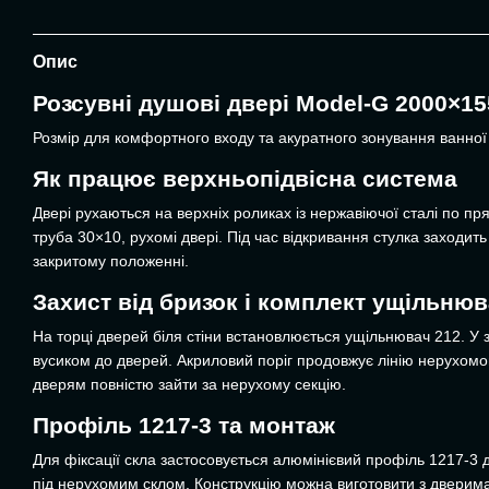
Опис
Розсувні душові двері Model-G 2000×1
Розмір для комфортного входу та акуратного зонування ванної 
Як працює верхньопідвісна система
Двері рухаються на верхніх роликах із нержавіючої сталі по пр
труба 30×10, рухомі двері. Під час відкривання стулка заходить
закритому положенні.
Захист від бризок і комплект ущільнюв
На торці дверей біля стіни встановлюється ущільнювач 212. У 
вусиком до дверей. Акриловий поріг продовжує лінію нерухомог
дверям повністю зайти за нерухому секцію.
Профіль 1217-3 та монтаж
Для фіксації скла застосовується алюмінієвий профіль 1217-3 д
під нерухомим склом. Конструкцію можна виготовити з дверима