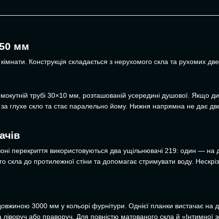
550 мм
кімнати. Конструкція складається з нерухомого скла та рухомих две
ямокутній трубі 30×10 мм, розташованій усередині душової. Якщо див
 за глухе скло та стає паралельно йому. Нижня напрямна не дає дверя
ачів
зоні перекриття використовуються два ущільнювачі 219: один — на 
о скла до протилежної стіни та допомагає стримувати воду. Нескрі
овжиною 3000 мм у кольорі фурнітури. Однієї планки вистачає на дві
 ліворуч або праворуч. Для повністю матованого скла й «Інтимної