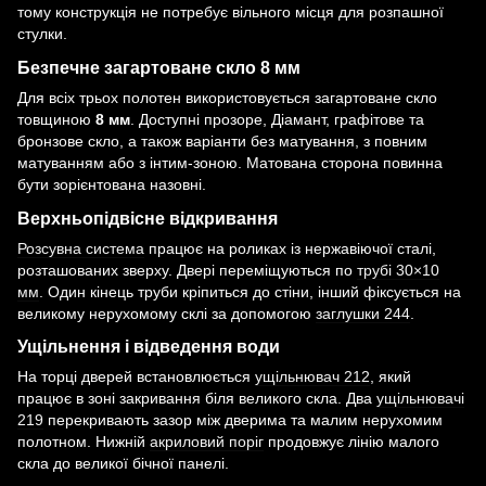
тому конструкція не потребує вільного місця для розпашної
стулки.
Безпечне загартоване скло 8 мм
Для всіх трьох полотен використовується загартоване скло
товщиною
8 мм
. Доступні прозоре, Діамант, графітове та
бронзове скло, а також варіанти без матування, з повним
матуванням або з інтим-зоною. Матована сторона повинна
бути зорієнтована назовні.
Верхньопідвісне відкривання
Розсувна система
працює на роликах із нержавіючої сталі,
розташованих зверху. Двері переміщуються по
трубі 30×10
мм
. Один кінець труби кріпиться до стіни, інший фіксується на
великому нерухомому склі за допомогою
заглушки 244
.
Ущільнення і відведення води
На торці дверей встановлюється
ущільнювач 212
, який
працює в зоні закривання біля великого скла. Два
ущільнювачі
219
перекривають зазор між дверима та малим нерухомим
полотном. Нижній
акриловий поріг
продовжує лінію малого
скла до великої бічної панелі.