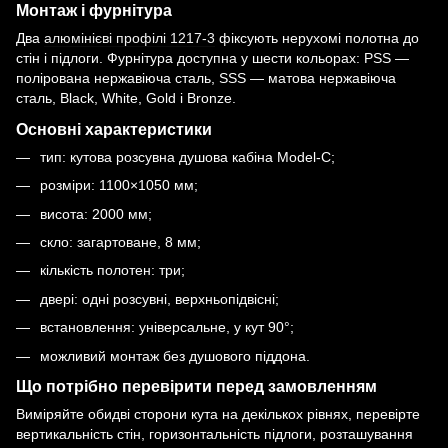
Монтаж і фурнітура
Два
алюмінієві профілі 1217-3
фіксують нерухомі полотна до
стін і підлоги. Фурнітура доступна у шести кольорах: PSS —
полірована нержавіюча сталь, SSS — матова нержавіюча
сталь, Black, White, Gold і Bronze.
Основні характеристики
тип: кутова розсувна душова кабіна Model-C;
розміри: 1100×1050 мм;
висота: 2000 мм;
скло: загартоване, 8 мм;
кількість полотен: три;
двері: одні розсувні, верхньопідвісні;
встановлення: універсальне, у кут 90°;
можливий монтаж без душового піддона.
Що потрібно перевірити перед замовленням
Виміряйте обидві сторони кута на декількох рівнях, перевірте
вертикальність стін, горизонтальність підлоги, розташування