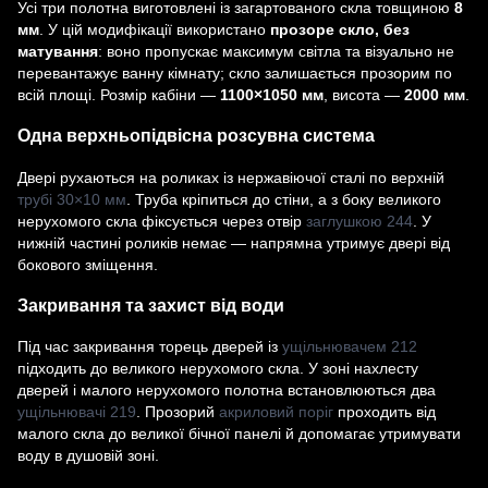
Усі три полотна виготовлені із загартованого скла товщиною
8
мм
. У цій модифікації використано
прозоре скло, без
матування
: воно пропускає максимум світла та візуально не
перевантажує ванну кімнату; скло залишається прозорим по
всій площі. Розмір кабіни —
1100×1050 мм
, висота —
2000 мм
.
Одна верхньопідвісна розсувна система
Двері рухаються на роликах із нержавіючої сталі по верхній
трубі 30×10 мм
. Труба кріпиться до стіни, а з боку великого
нерухомого скла фіксується через отвір
заглушкою 244
. У
нижній частині роликів немає — напрямна утримує двері від
бокового зміщення.
Закривання та захист від води
Під час закривання торець дверей із
ущільнювачем 212
підходить до великого нерухомого скла. У зоні нахлесту
дверей і малого нерухомого полотна встановлюються два
ущільнювачі 219
. Прозорий
акриловий поріг
проходить від
малого скла до великої бічної панелі й допомагає утримувати
воду в душовій зоні.