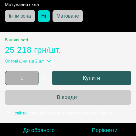
Матування скла
Інтім зона
Ні
Матоване
В наявності
25 218 грн/шт.
Оптові ціни
від 2 шт.
Купити
шт.
В кредит
Увійти
для відображення накопичувальної знижки
%
До обраного
Порівняти