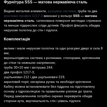
Фурнітура SSS — матова нержавіюча сталь
Видимі металеві елементи,
розсувна система
, труба та два
монтажні профілі 1217-3
виконані у кольорі
SSS — матова
нержавіюча сталь
: сатинована поверхня виглядає стримано
та менше підкреслює сліди дотиків. Профілі фіксують обидва
нерухомі полотна до стін і підлоги.
Комплектація
велике і мале нерухомі полотна та одні розсувні двері зі скла 8
мм;
верхньопідвісна система з роликами, стопорами, кріпленням
до стіни та нижньою напрямною;
труба 30×10 мм і заглушка 244;
два профілі 1217-3;
ущільнювач 212 і два ущільнювачі 219;
акриловий поріг, нескрізна ручка та необхідні кріплення.
Кабіну можна встановлювати без піддона на підготовлену
основу з гідроізоляцією та правильним ухилом до трапа.
Перед замовленням потрібно окремо перевірити обидві
сторони кута, вертикальність стін і рівень підлоги.