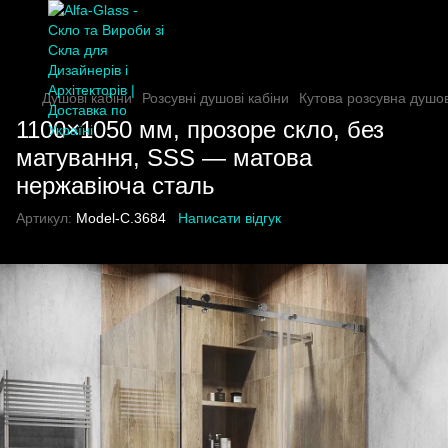
Душові кабіни
Розсувні душові кабіни
Кутова розсувна душо
1100×1050 мм, прозоре скло, без
матування, SSS — матова
нержавіюча сталь
Артикул:
Model-C.3684
Написати відгук