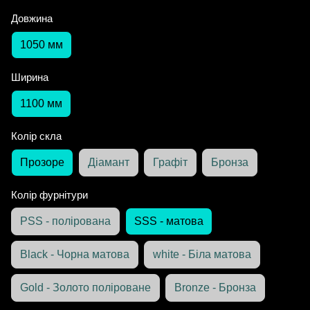
Довжина
1050 мм
Ширина
1100 мм
Колір скла
Прозоре
Діамант
Графіт
Бронза
Колір фурнітури
PSS - полірована
SSS - матова
Black - Чорна матова
white - Біла матова
Gold - Золото поліроване
Bronze - Бронза