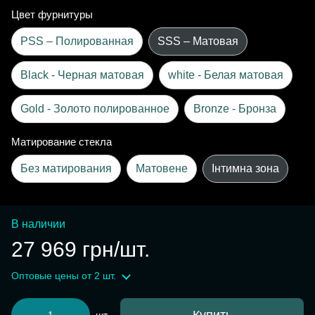
Цвет фурнитуры
PSS – Полированная
SSS – Матовая
Black - Черная матовая
white - Белая матовая
Gold - Золото полированное
Bronze - Бронза
Матирование стекла
Без матирования
Матовене
Інтимна зона
В наличии
27 969 грн/шт.
Оптовые цены
от 2 шт.