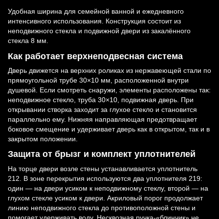
Удобная ширина для семейной ванной и ежедневного
интенсивного использования. Конструкция состоит из
неподвижного стекла и подвижной двери из закалённого
стекла 8 мм.
Как работает верхнеподвесная система
Дверь движется на верхних роликах из нержавеющей стали по
прямоугольной трубе 30×10 мм, расположенной внутри
душевой. Если смотреть снаружи, элементы расположены так:
неподвижное стекло, труба 30×10, подвижная дверь. При
открывании створка заходит за глухое стекло и становится
параллельно ему. Нижняя направляющая предотвращает
боковое смещение и удерживает дверь как в открытом, так и в
закрытом положении.
Защита от брызг и комплект уплотнителей
На торце двери возле стены устанавливается уплотнитель
212. В зоне перекрытия используются два уплотнителя 219:
один — на двери усиком к неподвижному стеклу, второй — на
глухом стекле усиком к двери. Акриловый порог продолжает
линию неподвижного стекла до противоположной стены и
помогает удерживать воду. Несквозная ручка-«блинчик» не