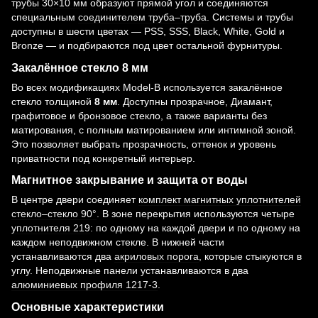
трубы 30×10 мм
образуют прямой угол и соединяются
специальным
соединителем труба–труба
. Системы и трубы
доступны в шести цветах — PSS, SSS, Black, White, Gold и
Bronze — и подбираются под цвет остальной фурнитуры.
Закалённое стекло 8 мм
Во всех модификациях Model-B используется закалённое
стекло толщиной
8 мм
. Доступны прозрачное, Диамант,
графитовое и бронзовое стекло, а также варианты без
матирования, с полным матированием или интимной зоной.
Это позволяет выбрать прозрачность, оттенок и уровень
приватности под конкретный интерьер.
Магнитное закрывание и защита от воды
В центре двери соединяет
комплект магнитных уплотнителей
стекло–стекло 90°
. В зоне перекрытия используются четыре
уплотнителя 219
: по одному на каждой двери и по одному на
каждом неподвижном стекле. В нижней части
устанавливаются два
акриловых порога
, которые стыкуются в
углу. Неподвижные панели устанавливаются в два
алюминиевых профиля 1217-3
.
Основные характеристики