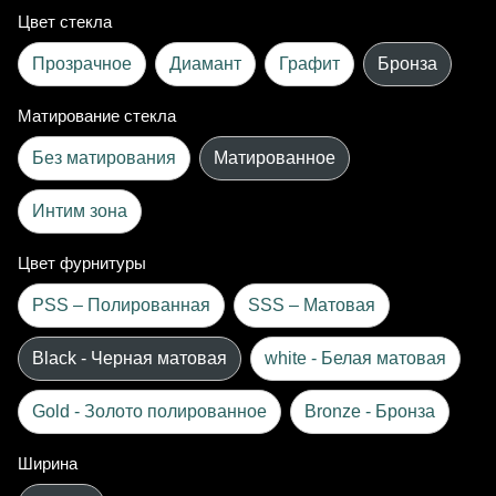
Цвет стекла
Прозрачное
Диамант
Графит
Бронза
Матирование стекла
Без матирования
Матированное
Интим зона
Цвет фурнитуры
PSS – Полированная
SSS – Матовая
Black - Черная матовая
white - Белая матовая
Gold - Золото полированное
Bronze - Бронза
Ширина