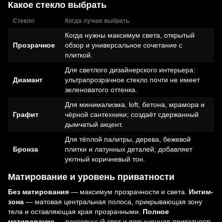
Какое стекло выбрать
Стекло
Когда лучше выбрать
Когда нужны максимум света, открытый
Прозрачное
обзор и универсальное сочетание с
плиткой.
Для светлого дизайнерского интерьера:
Диамант
ультрапрозрачное стекло почти не имеет
зеленоватого оттенка.
Для минимализма, loft, бетона, мрамора и
Графит
чёрной сантехники; создаёт сдержанный
дымчатый акцент.
Для тёплой палитры, дерева, бежевой
Бронза
плитки и латунных деталей; добавляет
уютный коричневый тон.
Матирование и уровень приватности
Без матирования
— максимум прозрачности и света.
Интим-
зона
— матовая центральная полоса, прикрывающая зону
тела и оставляющая края прозрачными.
Полное
матирование
— рассеянный свет и повышенная приватность