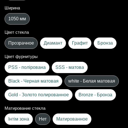
Ширина
1050 мм
Цвет стекла
Прозрачное
Диамант
Графит
Бронза
Цвет фурнитуры
PSS - полірована
SSS - матова
Black - Черная матовая
white - Белая матовая
Gold - Золото полированное
Bronze - Бронза
Матирование стекла
Інтім зона
Нет
Матированное