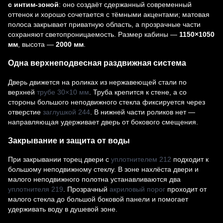
с интим-зоной
: оно создаёт сдержанный современный
оттенок и хорошо сочетается с тёмными акцентами; матовая
полоса закрывает приватную область, а прозрачные части
сохраняют светопроницаемость. Размер кабины —
1150×1050
мм
, высота —
2000 мм
.
Одна верхнеподвесная раздвижная система
Дверь движется на роликах из нержавеющей стали по
верхней
трубе 30×10 мм
. Труба крепится к стене, а со
стороны большого неподвижного стекла фиксируется через
отверстие
заглушкой 244
. В нижней части роликов нет —
направляющая удерживает дверь от бокового смещения.
Закрывание и защита от воды
При закрывании торец двери с
уплотнителем 212
подходит к
большому неподвижному стеклу. В зоне нахлёста двери и
малого неподвижного полотна устанавливаются два
уплотнителя 219
. Прозрачный
акриловый порог
проходит от
малого стекла до большой боковой панели и помогает
удерживать воду в душевой зоне.