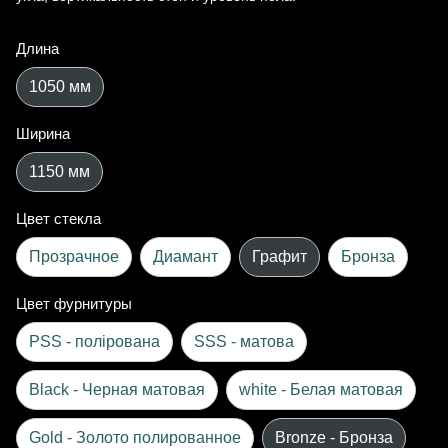
Длина
1050 мм
Ширина
1150 мм
Цвет стекла
Прозрачное
Диамант
Графит
Бронза
Цвет фурнитуры
PSS - полірована
SSS - матова
Black - Черная матовая
white - Белая матовая
Gold - Золото полированное
Bronze - Бронза