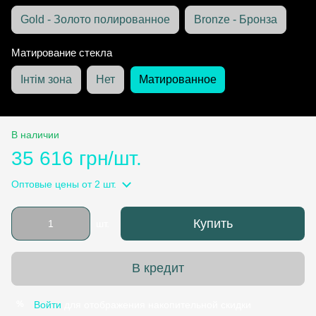
Gold - Золото полированное
Bronze - Бронза
Матирование стекла
Інтім зона
Нет
Матированное
В наличии
35 616 грн/шт.
Оптовые цены
от 2 шт.
Купить
шт.
В кредит
Войти
для отображения накопительной скидки
%