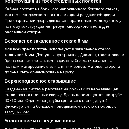
Конструкция из трёх стеклянных полотен
Кабина состоит из большого неподвижного бокового стекла,
малого неподвижного полотна и одной раздвижной двери.
При открывании дверь движется параллельно малому стеклу,
поэтому конструкция не требует свободного места для
распашной створки.
Безопасное закалённое стекло 8 мм
Для всех трёх полотен используется закалённое стекло
толщиной
8 мм
. Доступны прозрачное, Диамант, графитовое и
бронзовое стекло, а также варианты без матирования, с
полным матированием или с интим-зоной. Матовая сторона
должна быть ориентирована наружу.
Верхнеподвесное открывание
Раздвижная система
работает на роликах из нержавеющей
стали, расположенных сверху. Дверь перемещается по
трубе
30×10 мм
. Один конец трубы крепится к стене, другой
фиксируется на большом неподвижном стекле с помощью
заглушки 244
.
Уплотнение и отведение воды
На торце двери устанавливается
уплотнитель 212
, который