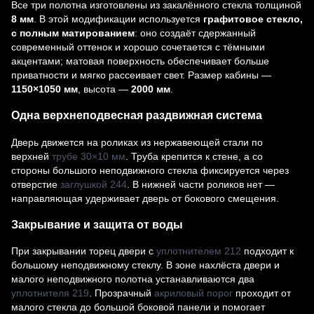
Все три полотна изготовлены из закалённого стекла толщиной
8 мм
. В этой модификации используется
графитовое стекло,
с полным матированием
: оно создаёт сдержанный
современный оттенок и хорошо сочетается с тёмными
акцентами; матовая поверхность обеспечивает больше
приватности и мягко рассеивает свет. Размер кабины —
1150×1050 мм
, высота —
2000 мм
.
Одна верхнеподвесная раздвижная система
Дверь движется на роликах из нержавеющей стали по
верхней
трубе 30×10 мм
. Труба крепится к стене, а со
стороны большого неподвижного стекла фиксируется через
отверстие
заглушкой 244
. В нижней части роликов нет —
направляющая удерживает дверь от бокового смещения.
Закрывание и защита от воды
При закрывании торец двери с
уплотнителем 212
подходит к
большому неподвижному стеклу. В зоне нахлёста двери и
малого неподвижного полотна устанавливаются два
уплотнителя 219
. Прозрачный
акриловый порог
проходит от
малого стекла до большой боковой панели и помогает