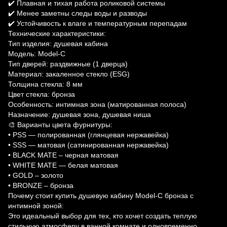
✔️ Плавная и тихая работа роликовой системы
✔️ Менее заметны следы воды и разводы
✔️ Устойчивость к влаге и температурным перепадам
Технические характеристики:
Тип изделия: душевая кабина
Модель: Model-C
Тип дверей: раздвижные (1 дверца)
Материал: закаленное стекло (ESG)
Толщина стекла: 8 мм
Цвет стекла: бронза
Особенность: интимная зона (матированная полоса)
Назначение: душевая зона, душевая ниша
🎨 Варианты цвета фурнитуры:
• PSS — полированная (глянцевая нержавейка)
• SSS — матовая (сатинированная нержавейка)
• BLACK MATE – черная матовая
• WHITE MATE — белая матовая
• GOLD – золото
• BRONZE – бронза
Почему стоит купить душевую кабину Model-C бронза с
интимной зоной:
Это идеальный выбор для тех, кто хочет создать теплую
стильную атмосферу в ванной комнате и одновременно