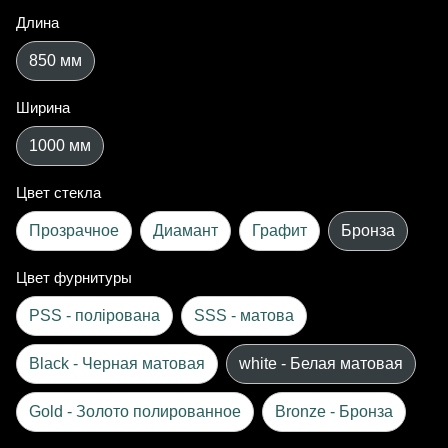
Длина
850 мм
Ширина
1000 мм
Цвет стекла
Прозрачное
Диамант
Графит
Бронза
Цвет фурнитуры
PSS - полірована
SSS - матова
Black - Черная матовая
white - Белая матовая
Gold - Золото полированное
Bronze - Бронза