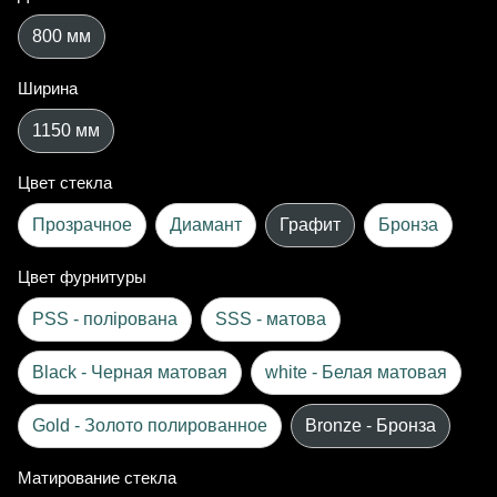
800 мм
Ширина
1150 мм
Цвет стекла
Прозрачное
Диамант
Графит
Бронза
Цвет фурнитуры
PSS - полірована
SSS - матова
Black - Черная матовая
white - Белая матовая
Gold - Золото полированное
Bronze - Бронза
Матирование стекла