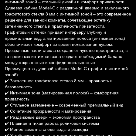
интимной зоной – стильный дизайн и комфорт приватности
Душевая кабина Model-C с раздвижной дверью и закаленного
графитового стекла 8 мм с интимной зоной – это современное
решение для ванной комнаты, сочетающее эстетику
затемненного стекла и практичность приватности.
Графитовый оттенок придает интерьеру глубину и
премиальный вид, а матированная полоса (интимная зона)
обеспечивает комфорт во время пользования душем.
Прозрачные части стекла сохраняют чувство пространства, в
то время как интимная зона создает необходимый баланс
между открытостью и конфиденциальностью.
Преимущества душевой кабины Model-C (графит с интимной
зоной):
✔️ Закаленное графитовое стекло 8 мм – прочность и
безопасность
✔️ Интимная зона (матированная полоса) – комфортная
приватность
✔️ Стильное затемнение – современный премиальный вид
✔️ Сочетание прозрачности и матирования
✔️ Раздвижные двери – экономия пространства
✔️ Плавная и тихая работа роликовой системы
✔️ Менее заметны следы воды и разводы
✔️ Устойчивость к влаге и температурным перепадам