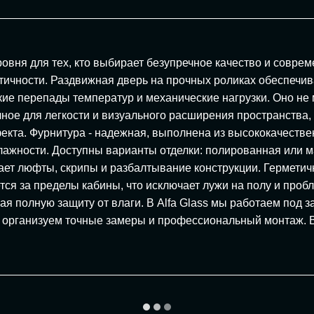
овня для тех, кто выбирает безупречное качество и совре
ичности. Раздвижная дверь на прочных роликах обеспечива
кие перепады температур и механические нагрузки. Оно не 
ное для легкости и визуального расширения пространства,
екта. Фурнитура - надежная, выполнена из высококачестве
лажности. Доступны варианты отделки: полированная или ма
ючает люфты, скрипы и разбалтывание конструкции. Гермети
ся за пределы кабины, что исключает лужи на полу и проб
ая полную защиту от влаги. В Alfa Glass мы работаем под 
организуем точные замеры и профессиональный монтаж. Вы