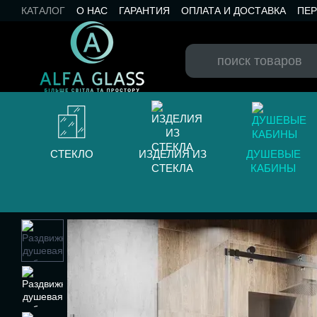
Перейти к основному контенту
КАТАЛОГ
О НАС
ГАРАНТИЯ
ОПЛАТА И ДОСТАВКА
ПЕ
КАТАЛОГ RAL
КОНТАКТЫ
БЛОГ
СТЕКЛО
ИЗДЕЛИЯ ИЗ
ДУШЕВЫЕ
СТЕКЛА
КАБИНЫ