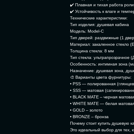
✔️ Плавная и тихая работа рол
✔️ Устойчивость к влаге и тем
Технические характеристики:
Тип изделия: душевая кабина
Модель: Model-C
Тип дверей: раздвижные (1 две
Материал: закаленное стекло (
Толщина стекла: 8 мм
Тип стекла: ультрапрозрачное (
Особенность: интимная зона (м
Назначение: душевая зона, ду
🎨 Варианты цвета фурнитуры:
• PSS — полированная (глянцев
• SSS — матовая (сатинированн
• BLACK MATE – черная матова
• WHITE MATE — белая матова
• GOLD – золото
• BRONZE – бронза
Почему стоит купить душевую к
Это идеальный выбор для тех, к