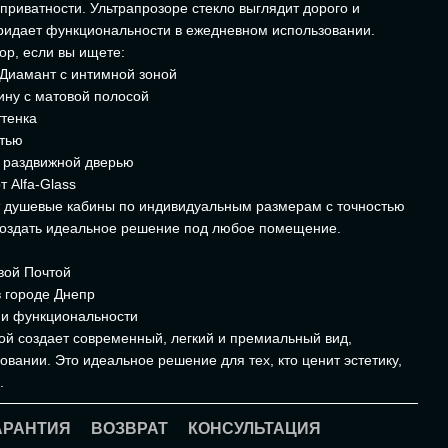
приватности. Ультрапрозоре стекло выглядит дорого и
ридает функциональности в ежедневном использовании.
ор, если вы ищете:
 Диамант с интимной зоной
ину с матовой полосой
ттенка
стью
 раздвижной дверью
 Alfa-Glass
т душевые кабины по индивидуальным размерам с точностью
 создать идеальное решение под любое помещение.
вой Почтой
 городе Днепр
 и функциональности
ой создает современный, легкий и премиальный вид,
вании. Это идеальное решение для тех, кто ценит эстетику,
.
АРАНТИЯ
ВОЗВРАТ
КОНСУЛЬТАЦИЯ