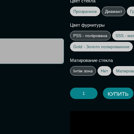
Цвет стекла
Прозрачное
Диамант
Г
Цвет фурнитуры
PSS - полірована
SSS - ма
Gold - Золото полированное
Матирование стекла
Інтім зона
Нет
Матиров
КУПИТЬ