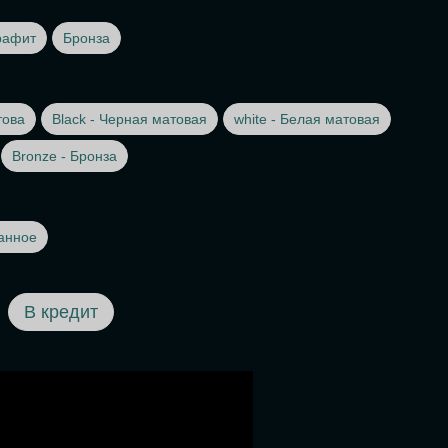
рафит
Бронза
това
Black - Черная матовая
white - Белая матовая
Bronze - Бронза
анное
В кредит