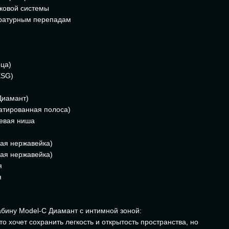
иковой системы
пературным перепадам
рца)
ESG)
Диамант)
атированная полоса)
шевая ниша
ая нержавейка)
ая нержавейка)
я
я
абину Model-C Диамант с интимной зоной:
то хочет сохранить легкость и открытость пространства, но