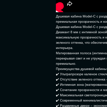
Душевая кабина Model-C с разд
премиальная прозрачность и к
Душевая кабина Model-C с разд
Диамант 8 мм с интимной зоной 
максимальную прозрачность и к
зеленого оттенка, что обеспечи
интерьера.
Матированная полоса (интимная
перекрывая свет и не утруждая 
премиально.
Преимущества душевой кабины 
✔️ Ультрапрозоре каленое стек
✔️ Отсутствие зеленого оттенка
✔️ Интимная зона (матированна
✔️ Сочетание прозрачности и м
✔️ Максимальная светопроница
✔️ Современный минималистич
✔️ Раздвижные двери – экономи