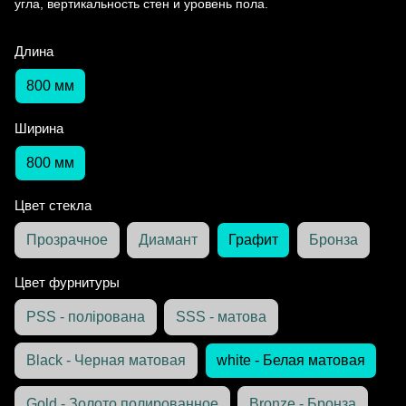
угла, вертикальность стен и уровень пола.
Длина
800 мм
Ширина
800 мм
Цвет стекла
Прозрачное
Диамант
Графит
Бронза
Цвет фурнитуры
PSS - полірована
SSS - матова
Black - Черная матовая
white - Белая матовая
Gold - Золото полированное
Bronze - Бронза