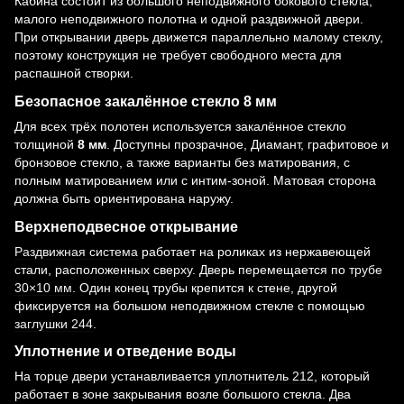
Кабина состоит из большого неподвижного бокового стекла,
малого неподвижного полотна и одной раздвижной двери.
При открывании дверь движется параллельно малому стеклу,
поэтому конструкция не требует свободного места для
распашной створки.
Безопасное закалённое стекло 8 мм
Для всех трёх полотен используется закалённое стекло
толщиной
8 мм
. Доступны прозрачное, Диамант, графитовое и
бронзовое стекло, а также варианты без матирования, с
полным матированием или с интим-зоной. Матовая сторона
должна быть ориентирована наружу.
Верхнеподвесное открывание
Раздвижная система
работает на роликах из нержавеющей
стали, расположенных сверху. Дверь перемещается по
трубе
30×10 мм
. Один конец трубы крепится к стене, другой
фиксируется на большом неподвижном стекле с помощью
заглушки 244
.
Уплотнение и отведение воды
На торце двери устанавливается
уплотнитель 212
, который
работает в зоне закрывания возле большого стекла. Два