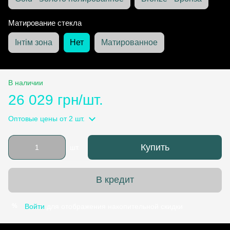
Матирование стекла
Інтім зона
Нет
Матированное
В наличии
26 029 грн/шт.
Оптовые цены
от 2 шт.
Купить
шт.
В кредит
Войти
для отображения накопительной скидки
%