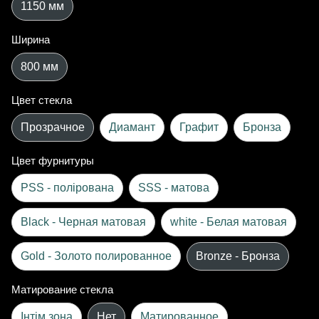
1150 мм
Ширина
800 мм
Цвет стекла
Прозрачное
Диамант
Графит
Бронза
Цвет фурнитуры
PSS - полірована
SSS - матова
Black - Черная матовая
white - Белая матовая
Gold - Золото полированное
Bronze - Бронза
Матирование стекла
Інтім зона
Нет
Матированное