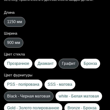
Длина
1150 мм
Ширина
900 мм
Цвет стекла
Прозрачное
Диамант
Графит
Бронза
Цвет фурнитуры
PSS - полірована
SSS - матова
Black - Черная матовая
white - Белая матовая
Gold - Золото полированное
Bronze - Бронза