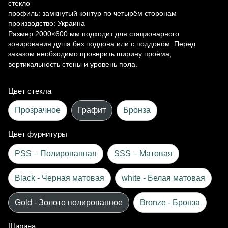
стекло
профиль: замкнутый контур по четырём сторонам
производство: Украина
Размер 2000×600 мм подходит для стационарного
зонирования душа без поддона или с поддоном. Перед
заказом необходимо проверить ширину проёма,
вертикальность стены и уровень пола.
Цвет стекла
Прозрачное
Графит
Бронза
Цвет фурнитуры
PSS – Полированная
SSS – Матовая
Black - Черная матовая
white - Белая матовая
Gold - Золото полированное
Bronze - Бронза
Ширина