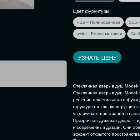
Цвет фурнитуры
PSS – Полированная
SSS 
white - Белая матовая
Gold
УЗНАТЬ ЦЕНУ
Стеклянная дверь в душ Model-
Стеклянная дверь в душ Model-H
решение для стильного и функц
структуре стекла, конструкция 
увеличивает пространство ванн
Прозрачная душевая дверь — ид
и современный дизайн. Они об
эффект открытого пространства