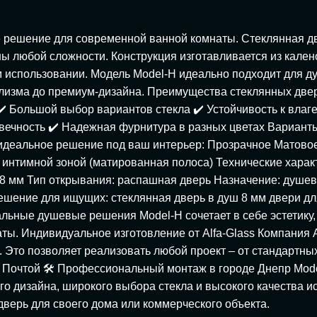
 решение для современной ванной комнаты. Стеклянная две
 любой сложности. Конструкция изготавливается из калено
м использовании. Модель Model-H идеально подходит для д
лизма до премиум-дизайна. Преимущества стеклянных двере
️ Большой выбор вариантов стекла ✔️ Устойчивость к влаг
овечность ✔️ Надежная фурнитура в разных цветах Вариант
ь идеальное решение под ваш интерьер: Прозрачное Матов
интимной зоной (матированная полоса) Технические характе
 8 мм Тип открывания: распашная дверь Назначение: душе
решение для ищущих: стеклянная дверь в душ 8 мм двери д
ьные душевые решения Model-H сочетает в себе эстетику,
ты. Индивидуальное изготовление от Alfa-Glass Компания A
 Это позволяет реализовать любой проект – от стандартны
ой Почтой 🛠 Профессиональный монтаж в городе Днепр Mod
о дизайна, широкого выбора стекла и высокого качества ис
верь для своего дома или коммерческого объекта.