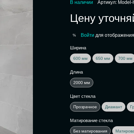
В наличии
Артикул: Model-
Цену уточня
Войти
для отображения
%
Ширина
600 мм
650 мм
700 мм
Длина
2000 мм
Цвет стекла
Прозрачное
Диамант
Г
Матирование стекла
Без матирования
Матиров