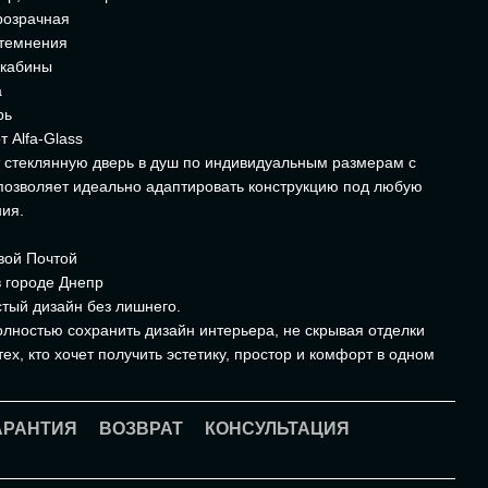
розрачная
атемнения
 кабины
а
рь
 Alfa-Glass
т стеклянную дверь в душ по индивидуальным размерам с
позволяет идеально адаптировать конструкцию под любую
ия.
вой Почтой
 городе Днепр
стый дизайн без лишнего.
олностью сохранить дизайн интерьера, не скрывая отделки
ех, кто хочет получить эстетику, простор и комфорт в одном
АРАНТИЯ
ВОЗВРАТ
КОНСУЛЬТАЦИЯ