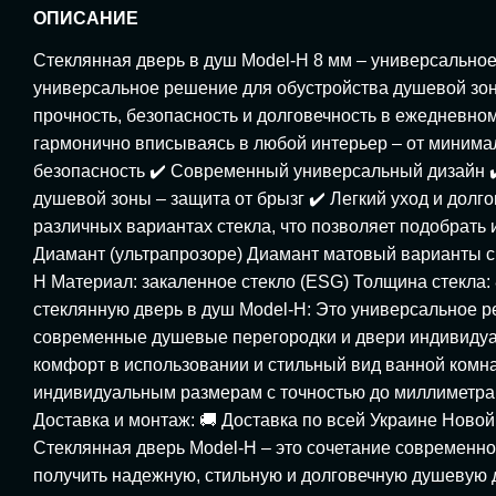
ОПИСАНИЕ
Стеклянная дверь в душ Model-H 8 мм – универсальное
универсальное решение для обустройства душевой зоны
прочность, безопасность и долговечность в ежедневно
гармонично вписываясь в любой интерьер – от минима
безопасность ✔️ Современный универсальный дизайн ✔
душевой зоны – защита от брызг ✔️ Легкий уход и долг
различных вариантах стекла, что позволяет подобрат
Диамант (ультрапрозоре) Диамант матовый варианты с 
H Материал: закаленное стекло (ESG) Толщина стекла:
стеклянную дверь в душ Model-H: Это универсальное 
современные душевые перегородки и двери индивидуал
комфорт в использовании и стильный вид ванной комна
индивидуальным размерам с точностью до миллиметра.
Доставка и монтаж: 🚚 Доставка по всей Украине Нов
Стеклянная дверь Model-H – это сочетание современног
получить надежную, стильную и долговечную душевую д