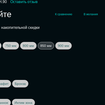
H.90
Оставить отзыв
йте
К сравнению
В желания
 накопительной скидки
750 мм
800 мм
850 мм
900 мм
рафит
Бронза
анное
Интим зона