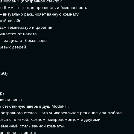
 Model-H (прозрачное стекло):
о 8 мм – высокая прочность и безопасность
– визуально расширяет ванную комнату
ный дизайн
адам температур и царапин
чищается от налета
 – защита от брызг воды
шевых дверей
ESG)
ерь
шевая ниша
ю стеклянную дверь в душ Model-H:
прозрачного стекла – это универсальное решение для любого
ются с плиткой, камнем, микроцементом и другими
ременный стиль ванной комнаты.
ор, если вы ищете: