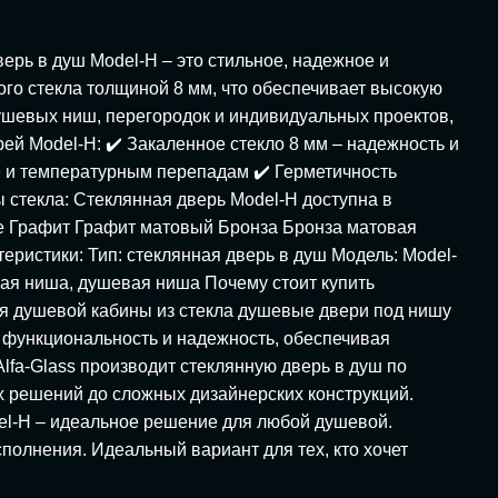
рь в душ Model-H – это стильное, надежное и
го стекла толщиной 8 мм, что обеспечивает высокую
ушевых ниш, перегородок и индивидуальных проектов,
й Model-H: ✔️ Закаленное стекло 8 мм – надежность и
е и температурным перепадам ✔️ Герметичность
ы стекла: Стеклянная дверь Model-H доступна в
ое Графит Графит матовый Бронза Бронза матовая
ристики: Тип: стеклянная дверь в душ Модель: Model-
вая ниша, душевая ниша Почему стоит купить
ля душевой кабины из стекла душевые двери под нишу
 функциональность и надежность, обеспечивая
lfa-Glass производит стеклянную дверь в душ по
х решений до сложных дизайнерских конструкций.
el-H – идеальное решение для любой душевой.
полнения. Идеальный вариант для тех, кто хочет