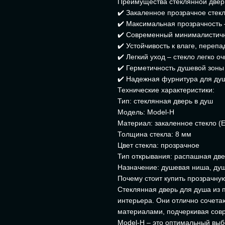
Преимущества стеклянной двери
✔️ Закаленное прозрачное стекл
✔️ Максимальная прозрачность 
✔️ Современный минималистич
✔️ Устойчивость к влаге, переп
✔️ Легкий уход – стекло легко о
✔️ Герметичность душевой зоны
✔️ Надежная фурнитура для ду
Технические характеристики:
Тип: стеклянная дверь в душ
Модель: Model-H
Материал: закаленное стекло (
Толщина стекла: 8 мм
Цвет стекла: прозрачное
Тип открывания: распашная дв
Назначение: душевая ниша, ду
Почему стоит купить прозрачну
Стеклянная дверь для душа из 
интерьера. Они отлично сочета
материалами, подчеркивая сов
Model-H – это оптимальный выб