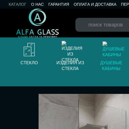
Перейти к основному контенту
КАТАЛОГ
О НАС
ГАРАНТИЯ
ОПЛАТА И ДОСТАВКА
ПЕ
КАТАЛОГ RAL
КОНТАКТЫ
БЛОГ
СТЕКЛО
ИЗДЕЛИЯ ИЗ
ДУШЕВЫЕ
СТЕКЛА
КАБИНЫ