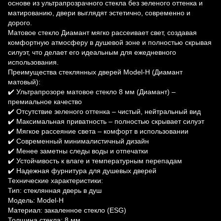
основе из ультрапрозрачного стекла без зеленого оттенка и
матированию, двери выглядят эстетично, современно и
дорого.
Матовое стекло Диамант мягко рассеивает свет, создавая
комфортную атмосферу в душевой зоне и полностью скрывая
силуэт, что делает его идеальным для ежедневного
использования.
Преимущества стеклянных дверей Model-H (Диамант
матовый):
✔️ Ультрапрозоре матовое стекло 8 мм (Диамант) –
премиальное качество
✔️ Отсутствие зеленого оттенка – чистый, нейтральный вид
✔️ Максимальная приватность – полностью скрывает силуэт
✔️ Мягкое рассеяние света – комфорт в использовании
✔️ Современный минималистичный дизайн
✔️ Менее заметны следы воды и отпечатки
✔️ Устойчивость к влаге и температурным перепадам
✔️ Надежная фурнитура для душевых дверей
Технические характеристики:
Тип: стеклянная дверь в душ
Модель: Model-H
Материал: закаленное стекло (ESG)
Толщина стекла: 8 мм