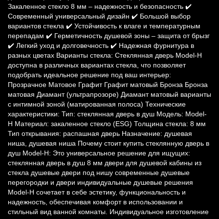
Закаленное стекло 8 мм – надежность и безопасность ✔️
Современный универсальный дизайн ✔️ Большой выбор
вариантов стекла ✔️ Устойчивость к влаге и температурным
перепадам ✔️ Герметичность душевой зоны – защита от брызг
✔️ Легкий уход и долговечность ✔️ Надежная фурнитура в
разных цветах Варианты стекла: Стеклянная дверь Model-H
доступна в различных вариантах стекла, что позволяет
подобрать идеальное решение под ваш интерьер:
Прозрачное Матовое Графит Графит матовый Бронза Бронза
матовая Диамант (ультрапрозоре) Диамант матовый варианты
с интимной зоной (матированная полоса) Технические
характеристики: Тип: стеклянная дверь в душ Модель: Model-
H Материал: закаленное стекло (ESG) Толщина стекла: 8 мм
Тип открывания: распашная дверь Назначение: душевая
ниша, душевая ниша Почему стоит купить стеклянную дверь в
душ Model-H: Это универсальное решение для ищущих:
стеклянная дверь в душ 8 мм двери для душевой кабины из
стекла душевые двери под нишу современные душевые
перегородки и двери индивидуальные душевые решения
Model-H сочетает в себе эстетику, функциональность и
надежность, обеспечивая комфорт в использовании и
стильный вид ванной комнаты. Индивидуальное изготовление