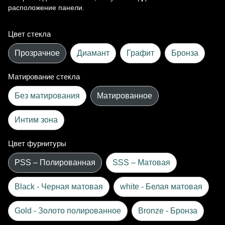
расположение панели.
Цвет стекла
Прозрачное
Диамант
Графит
Бронза
Матирование стекла
Без матирования
Матированное
Интим зона
Цвет фурнитуры
PSS – Полированная
SSS – Матовая
Black - Черная матовая
white - Белая матовая
Gold - Золото полированное
Bronze - Бронза