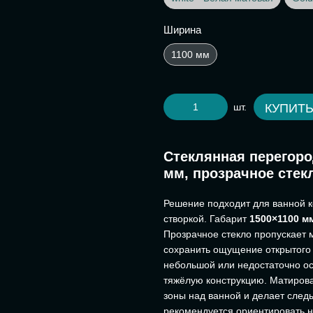
Ширина
1100 мм
шт.
КУПИТ
Стеклянная перегоро
мм, прозрачное стек
Решение подходит для ванной к
створкой. Габарит
1500×1100 м
Прозрачное стекло пропускает м
сохранить ощущение открытого 
небольшой или недостаточно ос
тяжёлую конструкцию. Матиров
зоны над ванной и делает след
рекомендуется ориентировать н