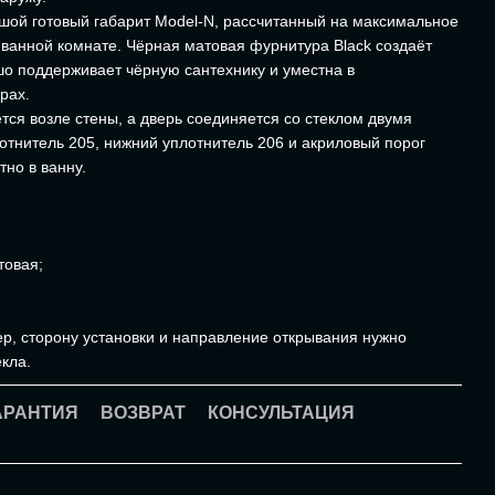
ой готовый габарит Model-N, рассчитанный на максимальное
 ванной комнате. Чёрная матовая фурнитура Black создаёт
шо поддерживает чёрную сантехнику и уместна в
рах.
ся возле стены, а дверь соединяется со стеклом двумя
отнитель 205, нижний уплотнитель 206 и акриловый порог
но в ванну.
;
товая;
;
р, сторону установки и направление открывания нужно
екла.
АРАНТИЯ
ВОЗВРАТ
КОНСУЛЬТАЦИЯ