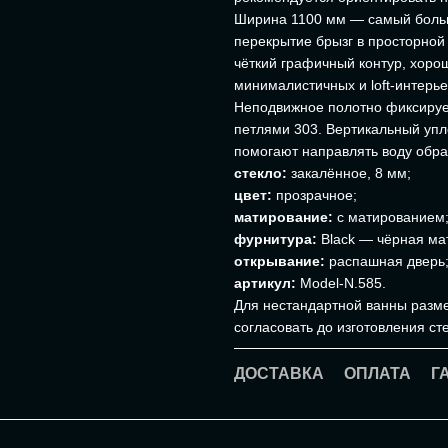
Ширина 1100 мм — самый больш
перекрытие брызг в просторной
чёткий графичный контур, хоро
минималистичных и loft-интерье
Неподвижное полотно фиксирует
петлями 303. Вертикальный упл
помогают направлять воду обрат
стекло:
закалённое, 8 мм;
цвет:
прозрачное;
матирование:
с матированием
фурнитура:
Black — чёрная ма
открывание:
распашная дверь
артикул:
Model-N.585.
Для нестандартной ванны разме
согласовать до изготовления ст
ДОСТАВКА
ОПЛАТА
Г