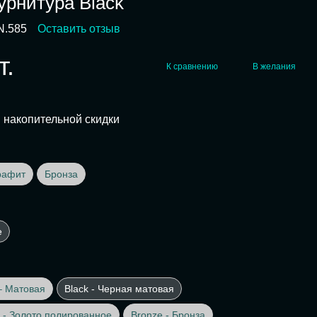
урнитура Black
N.585
Оставить отзыв
т.
К сравнению
В желания
 накопительной скидки
рафит
Бронза
е
– Матовая
Black - Черная матовая
 - Золото полированное
Bronze - Бронза