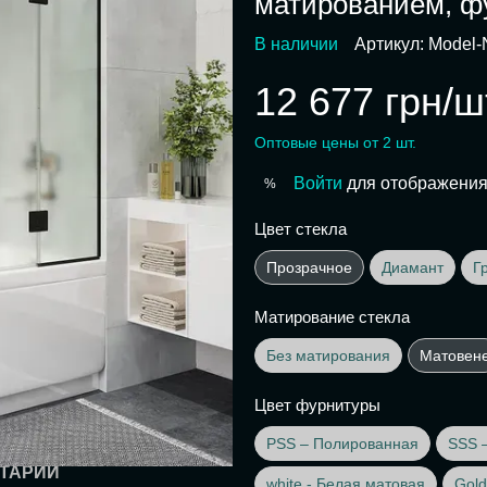
матированием, ф
В наличии
Артикул: Model-
12 677 грн/ш
Оптовые цены от 2 шт.
Войти
для отображения
%
Цвет стекла
Прозрачное
Диамант
Г
Матирование стекла
Без матирования
Матовен
Цвет фурнитуры
PSS – Полированная
SSS 
ТАРИЙ
white - Белая матовая
Gold