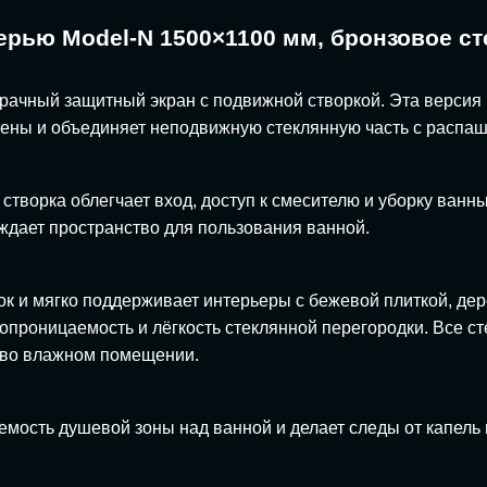
ерью Model-N 1500×1100 мм, бронзовое с
зрачный защитный экран с подвижной створкой. Эта версия
тены и объединяет неподвижную стеклянную часть с распа
створка облегчает вход, доступ к смесителю и уборку ван
ждает пространство для пользования ванной.
ок и мягко поддерживает интерьеры с бежевой плиткой, де
топроницаемость и лёгкость стеклянной перегородки. Все 
ю во влажном помещении.
емость душевой зоны над ванной и делает следы от капель