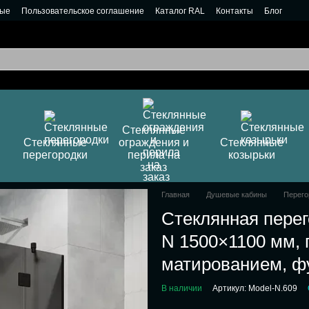
ные
Пользовательское соглашение
Каталог RAL
Контакты
Блог
Стеклянные
Стеклянные
ограждения и
Стеклянные
перегородки
перила на
козырьки
заказ
Главная
Душевые кабины
Перего
Стеклянная перег
N 1500×1100 мм, 
матированием, ф
В наличии
Артикул: Model-N.609