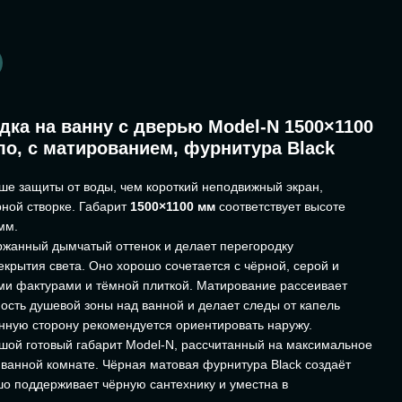
дка на ванну с дверью Model-N 1500×1100
ло, с матированием, фурнитура Black
ше защиты от воды, чем короткий неподвижный экран,
ной створке. Габарит
1500×1100 мм
соответствует высоте
мм.
ржанный дымчатый оттенок и делает перегородку
крытия света. Оно хорошо сочетается с чёрной, серой и
ми фактурами и тёмной плиткой. Матирование рассеивает
ость душевой зоны над ванной и делает следы от капель
нную сторону рекомендуется ориентировать наружу.
ой готовый габарит Model-N, рассчитанный на максимальное
 ванной комнате. Чёрная матовая фурнитура Black создаёт
шо поддерживает чёрную сантехнику и уместна в