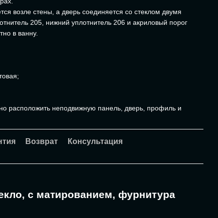
рах.
ся возле стены, а дверь соединяется со стеклом двумя
отнитель 205, нижний уплотнитель 206 и акриловый порог
но в ванну.
;
товая;
;
но расположить неподвижную панель, дверь, профиль и
нтия
Возврат
Консультация
текло, с матированием, фурнитура