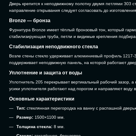
Дверь крепится к неподвижному полотну двумя
петлями 303 с
направление открывания следует согласовать до изготовления
Bronze — бронза
Фурнитура Bronze имеет тёплый бронзовый тон, который гарм
стабилизирующая труба, петли и видимые крепления подбираю
Стабилизация неподвижного стекла
Возле стены стекло удерживает
алюминиевый профиль 1217-
поддерживает неподвижную панель, на которой работают две
Уплотнение и защита от воды
Уплотнитель 205
перекрывает вертикальный рабочий зазор, а
усики уплотнителя работают над порогом и направляют воду 
Основные характеристики
Тип:
стеклянная перегородка на ванну с распашной дверь
Размер:
1500×1100 мм.
Толщина стекла:
8 мм.
Стекло:
закалённое, бронзовое.