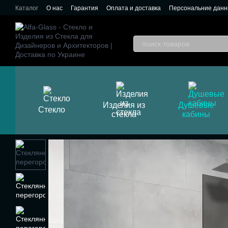
Перейти к основному контенту
Каталог
О нас
Гарантия
Оплата и доставка
Персональние дан
Изделия из
Душевые
Стекло
стекла
кабины