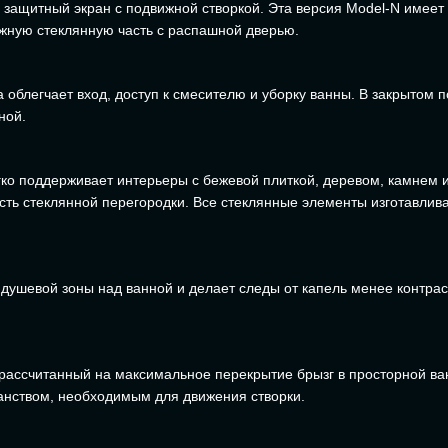
 защитный экран с подвижной створкой. Эта версия Model-N имеет
ижную стеклянную часть с распашной дверью.
а облегчает вход, доступ к смесителю и уборку ванны. В закрытом 
ной.
гко поддерживает интерьеры с бежевой плиткой, деревом, камнем 
ость стеклянной перегородки. Все стеклянные элементы изготавлив
 душевой зоны над ванной и делает следы от капель менее контр
ассчитанный на максимальное перекрытие брызг в просторной ван
анством, необходимым для движения створки.