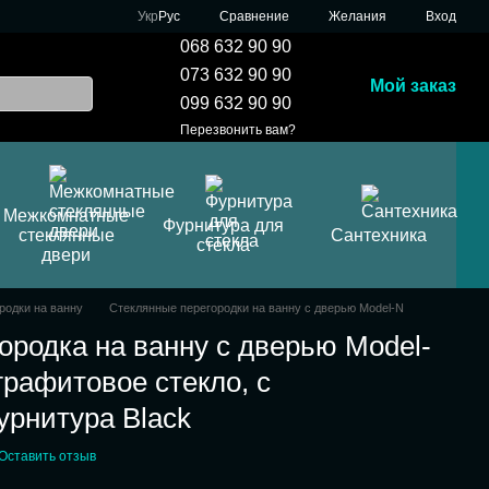
Сравнение
Укр
Рус
Желания
Вход
068 632 90 90
073 632 90 90
Мой заказ
099 632 90 90
Перезвонить вам?
Межкомнатные
Фурнитура для
стеклянные
Сантехника
стекла
двери
родки на ванну
Стеклянные перегородки на ванну с дверью Model-N
ородка на ванну с дверью Model-
графитовое стекло, с
урнитура Black
Оставить отзыв