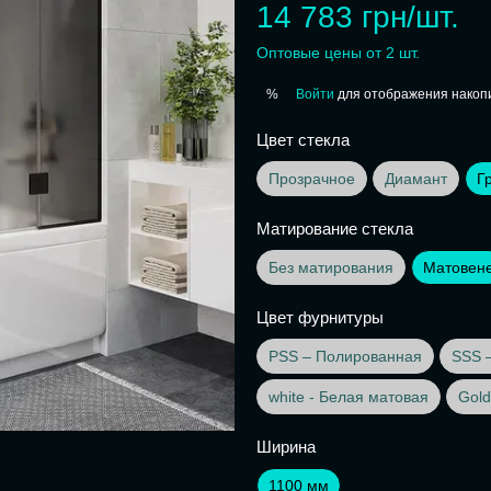
14 783 грн/шт.
Оптовые цены от 2 шт.
Войти
для отображения накопи
%
Цвет стекла
Прозрачное
Диамант
Г
Матирование стекла
Без матирования
Матовен
Цвет фурнитуры
PSS – Полированная
SSS 
white - Белая матовая
Gold
Ширина
1100 мм