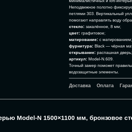
минималистичных и loft-интерье
Неподвижное полотно фиксирует
петлями 303. Вертикальный упл
помогают направлять воду обрат
стекло:
закалённое, 8 мм;
цвет:
графитовое;
матирование:
с матированием
фурнитура:
Black — чёрная ма
открывание:
распашная дверь
артикул:
Model-N.609.
Точный замер поможет правиль
водозащитные элементы.
Доставка
Оплата
Гара
ерью Model-N 1500×1100 мм, бронзовое с