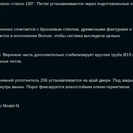
текло–стекло 180°
. Петли устанавливаются через подготовленные о
.
онично сочетается с бронзовым стеклом, древесными фактурами и
тся в исполнении Bronze, чтобы система выглядела цельно.
3
. Верхнюю часть дополнительно стабилизирует
круглая труба Ø19
рные петли.
нижний уплотнитель 206
устанавливается на край двери. Под закр
внутрь ванны. Порог фиксируется
влагостойким клеем-герметиком
.
ю Model-N.