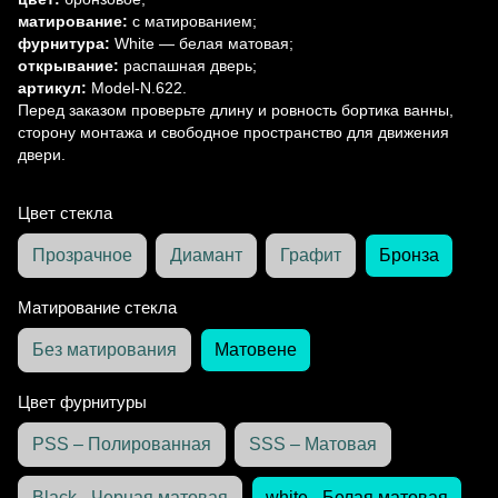
матирование:
с матированием;
фурнитура:
White — белая матовая;
открывание:
распашная дверь;
артикул:
Model-N.622.
Перед заказом проверьте длину и ровность бортика ванны,
сторону монтажа и свободное пространство для движения
двери.
Цвет стекла
Прозрачное
Диамант
Графит
Бронза
Матирование стекла
Без матирования
Матовене
Цвет фурнитуры
PSS – Полированная
SSS – Матовая
Black - Черная матовая
white - Белая матовая