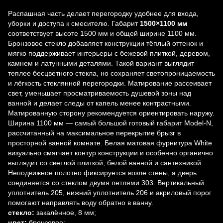
Распашная часть делает перегородку удобнее для входа,
уборки и доступа к смесителю. Габарит
1500×1100 мм
соответствует высоте 1500 мм и общей ширине 1100 мм.
Бронзовое стекло добавляет конструкции тёплый оттенок и
мягко поддерживает интерьеры с бежевой плиткой, деревом,
камнем и латунными деталями. Такой вариант выглядит
теплее бесцветного стекла, но сохраняет светопроницаемость
и лёгкость стеклянной перегородки. Матирование рассеивает
свет, уменьшает просматриваемость душевой зоны над
ванной и делает следы от капель менее контрастными.
Матированную сторону рекомендуется ориентировать наружу.
Ширина 1100 мм — самый большой готовый габарит Model-N,
рассчитанный на максимальное перекрытие брызг в
просторной ванной комнате. Белая матовая фурнитура White
визуально смягчает контур конструкции и особенно органично
выглядит со светлой плиткой, белой ванной и сантехникой.
Неподвижное полотно фиксируется возле стены, а дверь
соединяется со стеклом двумя петлями 303. Вертикальный
уплотнитель 205, нижний уплотнитель 206 и акриловый порог
помогают направлять воду обратно в ванну.
стекло:
закалённое, 8 мм;
цвет:
бронзовое;