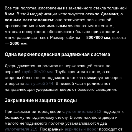
Все три полотна изготовлены из закалённого стекла толщиной
8 мм
. В этой модификации используется
стекло Диамант, с
полным матированием
: оно отличается повышенной
прозрачностью и минимальным зеленоватым оттенком;
матовая поверхность обеспечивает больше приватности и
мягко рассеивает свет. Размер кабины —
800×800 мм
, высота
—
2000 мм
.
Одна верхнеподвесная раздвижная система
Дверь движется на роликах из нержавеющей стали по
верхней
трубе 30×10 мм
. Труба крепится к стене, а со
стороны большого неподвижного стекла фиксируется через
отверстие
заглушкой 244
. В нижней части роликов нет —
направляющая удерживает дверь от бокового смещения.
Закрывание и защита от воды
При закрывании торец двери с
уплотнителем 212
подходит к
большому неподвижному стеклу. В зоне нахлёста двери и
малого неподвижного полотна устанавливаются два
уплотнителя 219
. Прозрачный
акриловый порог
проходит от