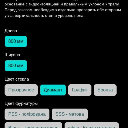
основание с гидроизоляцией и правильным уклоном к трапу.
Перед заказом необходимо отдельно проверить обе стороны
угла, вертикальность стен и уровень пола.
Длина
800 мм
Ширина
800 мм
Цвет стекла
Прозрачное
Диамант
Графит
Бронза
Цвет фурнитуры
PSS - полірована
SSS - матова
Black - Черная матовая
white - Белая матовая