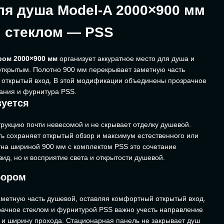
ля душа Model-A 2000×900 мм
 стеклом — PSS
ром 2000×900 мм
организует аккуратное место для душа и
открытым. Полотно 900 мм перекрывает заметную часть
 открытый вход. В этой модификации объединены прозрачное
вания и фурнитура PSS.
зуется
трукцию почти невесомой и не скрывает отделку душевой.
ь сохраняет открытый обзор и максимум естественного или
отна шириной 900 мм с комплектом PSS это сочетание
ид, но и восприятие света и открытости душевой.
бором
метную часть душевой, оставляя комфортный открытый вход.
рачное стеклом и фурнитурой PSS важно учесть направление
 и ширину прохода. Стационарная панель не закрывает душ