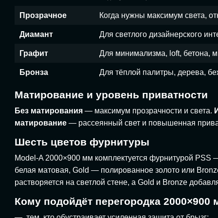
Прозрачное
Когда нужны максимум света, от
Диамант
Для светлого дизайнерского инт
Графит
Для минимализма, loft, бетона,
Бронза
Для тёплой палитры, дерева, бе
Матирование и уровень приватности
Без матирования
— максимум прозрачности и света.
матирование
— рассеянный свет и повышенная приват
Шесть цветов фурнитуры
Model-A 2000×900 мм комплектуется фурнитурой PSS 
белая матовая, Gold — полированное золото или Bronz
растворяется на светлой стене, а Gold и Bronze добав
Кому подойдёт перегородка 2000×900 
тем, кто обустраивает усиленная защита от брызг;