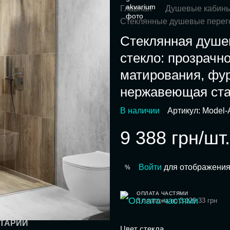
Главная
Душевые кабин
Стеклянные душевые перег
Стеклянная душе
стекло: прозрачн
матирования, фу
нержавеющая ст
В наличии
Артикул: Model-
9 388 грн/шт.
Войти
для отображения
%
ОПЛАТА ЧАСТЯМИ
3 платежа по 3 129.33 грн
ТАРИЙ
Цвет стекла