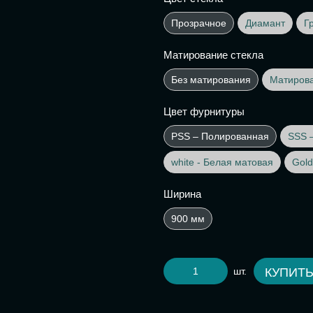
Прозрачное
Диамант
Г
Матирование стекла
Без матирования
Матиров
Цвет фурнитуры
PSS – Полированная
SSS 
white - Белая матовая
Gold
Ширина
900 мм
шт.
КУПИТ