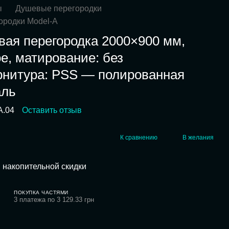
ы
Душевые перегородки
ородки Model-A
вая перегородка 2000×900 мм,
ое, матирование: без
рнитура: PSS — полированная
аль
A.04
Оставить отзыв
К сравнению
В желания
 накопительной скидки
ПОКУПКА ЧАСТЯМИ
3 платежа по 3 129.33 грн