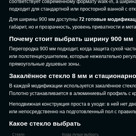
соответствует современному формату walk-in, а ширин
подходит для стандартной или просторной ванной с от
Для ширины 900 мм доступны
72 готовые модифика
габарит, но и прозрачность, уровень приватности и ме
Почему стоит выбрать ширину 900 мм
Перегородка 900 мм подходит, когда защита сухой ча
или полотенцесушителем, которые нежелательно регул
прямоугольные душевые зоны.
Закалённое стекло 8 мм и стационарн
В каждой модификации используется закалённое стек
Полотно устанавливается в алюминиевый профиль с кре
Неподвижная конструкция проста в уходе: в ней нет д
или непосредственно на подготовленный пол с правиль
Какое стекло выбрать
Стекло
Когда лучше выбрать