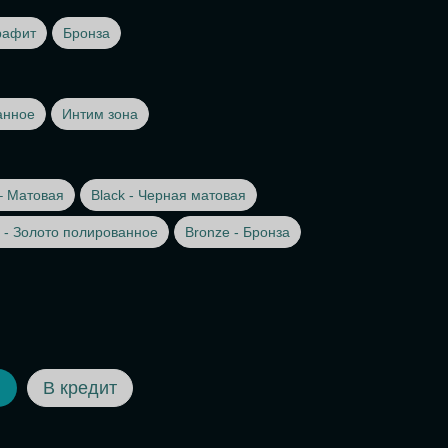
рафит
Бронза
анное
Интим зона
– Матовая
Black - Черная матовая
 - Золото полированное
Bronze - Бронза
В кредит
Ь