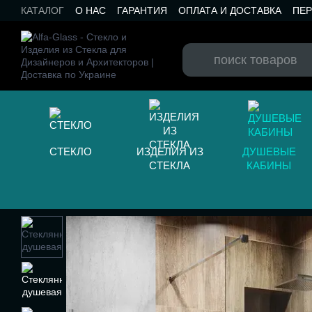
Перейти к основному контенту
КАТАЛОГ
О НАС
ГАРАНТИЯ
ОПЛАТА И ДОСТАВКА
ПЕ
КАТАЛОГ RAL
КОНТАКТЫ
БЛОГ
СТЕКЛО
ИЗДЕЛИЯ ИЗ
ДУШЕВЫЕ
СТЕКЛА
КАБИНЫ