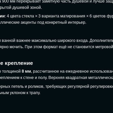
а 900 мм перекрывает заметную часть душевой и лучше защ
крытой душевой зоной.
ции
: 4 цвета стекла × 3 варианта матирования × 6 цветов ф
таллические акценты под конкретный интерьер.
сти ванной важнее максимально широкого входа. Дополните
ярно мочить. При этом формат ещё не становится метровой
ое крепление
ло толщиной
8 мм
, рассчитанное на ежедневное использов
плением к стене и полу. Верхняя квадратная металлическа
верных петель и роликов, требующих регулярной регулиров
ным уклоном к трапу.