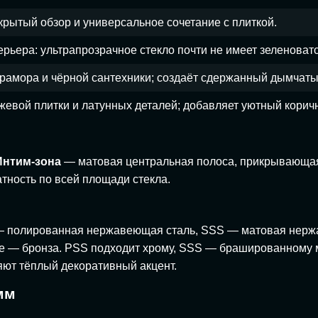
крытый обзор и универсальное сочетание с плиткой.
ерьера: ультрапрозрачное стекло почти не имеет зеленовато
 мрамора и чёрной сантехники; создаёт сдержанный дымчаты
жевой плитки и латунных деталей; добавляет уютный корич
Интим-зона
— матовая центральная полоса, прикрывающая
ность по всей площади стекла.
— полированная нержавеющая сталь, SSS — матовая нержа
e — бронза. PSS подходит хрому, SSS — брашированному мет
ляют тёплый декоративный акцент.
мм