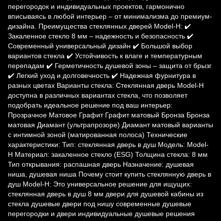
перегородок и индивидуальных проектов, гармонично
вписываясь в любой интерьер – от минимализма до премиум-
дизайна. Преимущества стеклянных дверей Model-H: ✔️
Закаленное стекло 8 мм – надежность и безопасность ✔️
Современный универсальный дизайн ✔️ Большой выбор
вариантов стекла ✔️ Устойчивость к влаге и температурным
перепадам ✔️ Герметичность душевой зоны – защита от брызг
✔️ Легкий уход и долговечность ✔️ Надежная фурнитура в
разных цветах Варианты стекла: Стеклянная дверь Model-H
доступна в различных вариантах стекла, что позволяет
подобрать идеальное решение под ваш интерьер:
Прозрачное Матовое Графит Графит матовый Бронза Бронза
матовая Диамант (ультрапрозоре) Диамант матовый варианты
с интимной зоной (матированная полоса) Технические
характеристики: Тип: стеклянная дверь в душ Модель: Model-
H Материал: закаленное стекло (ESG) Толщина стекла: 8 мм
Тип открывания: распашная дверь Назначение: душевая
ниша, душевая ниша Почему стоит купить стеклянную дверь в
душ Model-H: Это универсальное решение для ищущих:
стеклянная дверь в душ 8 мм двери для душевой кабины из
стекла душевые двери под нишу современные душевые
перегородки и двери индивидуальные душевые решения