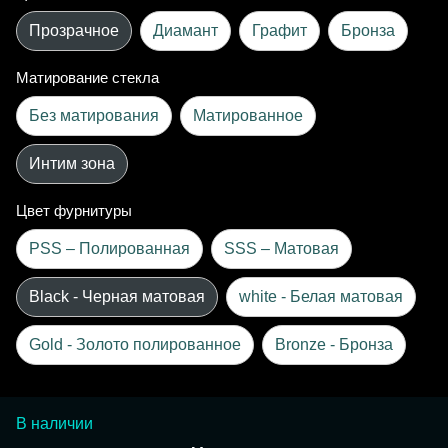
Прозрачное
Диамант
Графит
Бронза
Матирование стекла
Без матирования
Матированное
Интим зона
Цвет фурнитуры
PSS – Полированная
SSS – Матовая
Black - Черная матовая
white - Белая матовая
Gold - Золото полированное
Bronze - Бронза
В наличии