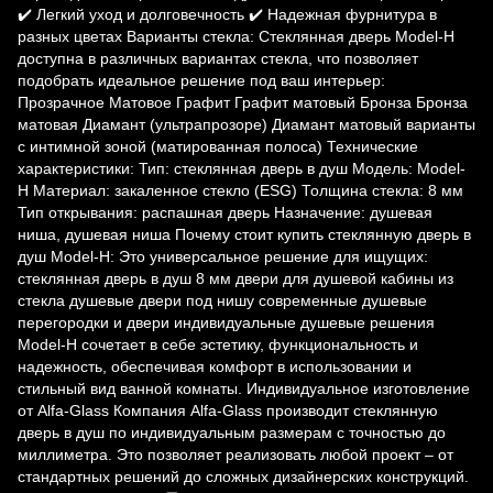
✔️ Легкий уход и долговечность ✔️ Надежная фурнитура в
разных цветах Варианты стекла: Стеклянная дверь Model-H
доступна в различных вариантах стекла, что позволяет
подобрать идеальное решение под ваш интерьер:
Прозрачное Матовое Графит Графит матовый Бронза Бронза
матовая Диамант (ультрапрозоре) Диамант матовый варианты
с интимной зоной (матированная полоса) Технические
характеристики: Тип: стеклянная дверь в душ Модель: Model-
H Материал: закаленное стекло (ESG) Толщина стекла: 8 мм
Тип открывания: распашная дверь Назначение: душевая
ниша, душевая ниша Почему стоит купить стеклянную дверь в
душ Model-H: Это универсальное решение для ищущих:
стеклянная дверь в душ 8 мм двери для душевой кабины из
стекла душевые двери под нишу современные душевые
перегородки и двери индивидуальные душевые решения
Model-H сочетает в себе эстетику, функциональность и
надежность, обеспечивая комфорт в использовании и
стильный вид ванной комнаты. Индивидуальное изготовление
от Alfa-Glass Компания Alfa-Glass производит стеклянную
дверь в душ по индивидуальным размерам с точностью до
миллиметра. Это позволяет реализовать любой проект – от
стандартных решений до сложных дизайнерских конструкций.