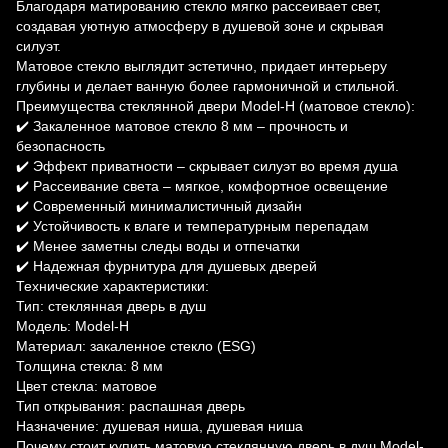
Благодаря матированию стекло мягко рассеивает свет,
создавая уютную атмосферу в душевой зоне и скрывая
силуэт.
Матовое стекло выглядит эстетично, придает интерьеру
глубины и делает ванную более гармоничной и стильной.
Преимущества стеклянной двери Model-H (матовое стекло):
✔️ Закаленное матовое стекло 8 мм – прочность и
безопасность
✔️ Эффект приватности – скрывает силуэт во время душа
✔️ Рассеивание света – мягкое, комфортное освещение
✔️ Современный минималистичный дизайн
✔️ Устойчивость к влаге и температурным перепадам
✔️ Менее заметны следы воды и отпечатки
✔️ Надежная фурнитура для душевых дверей
Технические характеристики:
Тип: стеклянная дверь в душ
Модель: Model-H
Материал: закаленное стекло (ESG)
Толщина стекла: 8 мм
Цвет стекла: матовое
Тип открывания: распашная дверь
Назначение: душевая ниша, душевая ниша
Почему стоит купить матовую стеклянную дверь в душ Model-