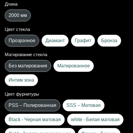
Длина
2000 мм
Цвет стекла
Прозрачное
Диамант
Графит
Бронза
Матирование стекла
Без матирования
Матированное
Интим зона
Цвет фурнитуры
PSS – Полированная
SSS – Матовая
Black - Черная матовая
white - Белая матовая