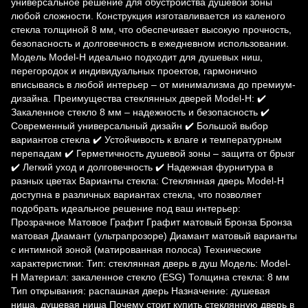
универсальное решение для обустройства душевой зоны
любой сложности. Конструкция изготавливается из каленого
стекла толщиной 8 мм, что обеспечивает высокую прочность,
безопасность и долговечность в ежедневном использовании.
Модель Model-H идеально подходит для душевых ниш,
перегородок и индивидуальных проектов, гармонично
вписываясь в любой интерьер – от минимализма до премиум-
дизайна. Преимущества стеклянных дверей Model-H: ✔️
Закаленное стекло 8 мм – надежность и безопасность ✔️
Современный универсальный дизайн ✔️ Большой выбор
вариантов стекла ✔️ Устойчивость к влаге и температурным
перепадам ✔️ Герметичность душевой зоны – защита от брызг
✔️ Легкий уход и долговечность ✔️ Надежная фурнитура в
разных цветах Варианты стекла: Стеклянная дверь Model-H
доступна в различных вариантах стекла, что позволяет
подобрать идеальное решение под ваш интерьер:
Прозрачное Матовое Графит Графит матовый Бронза Бронза
матовая Диамант (ультрапрозоре) Диамант матовый варианты
с интимной зоной (матированная полоса) Технические
характеристики: Тип: стеклянная дверь в душ Модель: Model-
H Материал: закаленное стекло (ESG) Толщина стекла: 8 мм
Тип открывания: распашная дверь Назначение: душевая
ниша, душевая ниша Почему стоит купить стеклянную дверь в