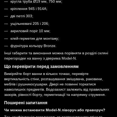
кругла труба Ø19 мм, 750 мм;
кріплення 945 і 914A;
дві петлі 303;
ущільнювачі 205 і 206;
акриловий поріг 10 мм;
клей-герметик для монтажу;
фурнітура кольору Bronze.
Інші габарити та виконання можна порівняти в розділі
скляні
перегородки на ванну з дверима Model-N
.
Що перевірити перед замовленням
Виміряйте борт ванни в кількох точках, перевірте
вертикальність стіни, розташування змішувача, раковини,
меблів і рушникосушарки. Двері не повинні торкатися
навколишніх предметів. Водозахист залежить від правильних
зазорів, рівності борту, герметизації та напрямку струменя.
Поширені запитання
Чи можна встановити Model-N ліворуч або праворуч?
Так, конфігурацію погоджують за розташуванням стіни та