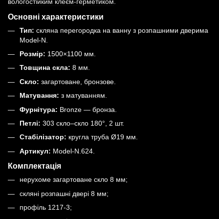
вологостійким клеєм-герметиком
.
Основні характеристики
Тип:
скляна перегородка на ванну з розпашними дверима
Model-N.
Розмір:
1500×1100 мм.
Товщина скла:
8 мм.
Скло:
загартоване, бронзове.
Матування:
з матуванням.
Фурнітура:
Bronze — бронза.
Петлі:
303 скло–скло 180°, 2 шт.
Стабілізатор:
кругла труба Ø19 мм.
Артикул:
Model-N.624.
Комплектація
нерухоме загартоване скло 8 мм;
скляні розпашні двері 8 мм;
профіль 1217-3;