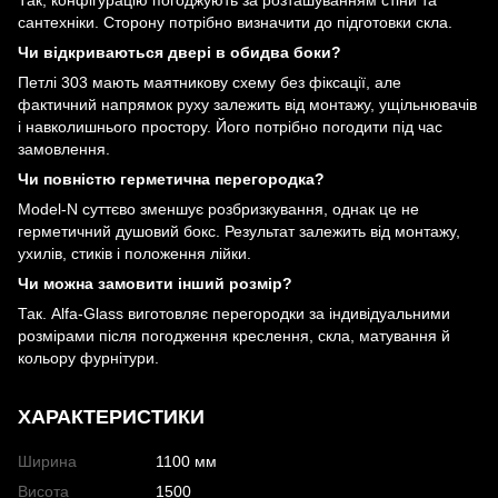
сантехніки. Сторону потрібно визначити до підготовки скла.
Чи відкриваються двері в обидва боки?
Петлі 303 мають маятникову схему без фіксації, але
фактичний напрямок руху залежить від монтажу, ущільнювачів
і навколишнього простору. Його потрібно погодити під час
замовлення.
Чи повністю герметична перегородка?
Model-N суттєво зменшує розбризкування, однак це не
герметичний душовий бокс. Результат залежить від монтажу,
ухилів, стиків і положення лійки.
Чи можна замовити інший розмір?
Так. Alfa-Glass виготовляє перегородки за індивідуальними
розмірами після погодження креслення, скла, матування й
кольору фурнітури.
ХАРАКТЕРИСТИКИ
Ширина
1100 мм
Висота
1500