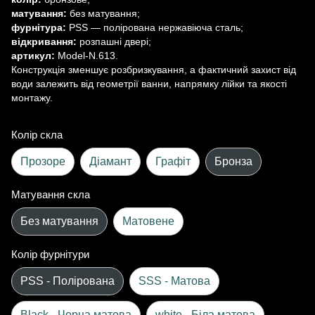
матування:
без матування;
фурнітура:
PSS — полірована нержавіюча сталь;
відкривання:
розпашні двері;
артикул:
Model-N.613.
Конструкція зменшує розбризкування, а фактичний захист від
води залежить від геометрії ванни, напрямку лійки та якості
монтажу.
Колір скла
Прозоре
Діамант
Графіт
Бронза
Матування скла
Без матування
Матовене
Колір фурнітури
PSS - Полірована
SSS - Матова
Black - Чорна матова
white - Біла матова