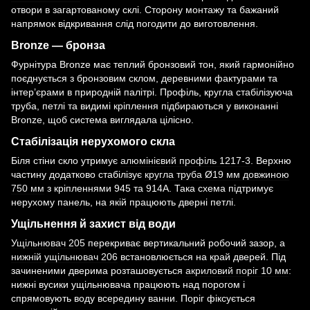
отвори в загартованому склі. Сторону монтажу та бажаний
напрямок відкривання слід погодити до виготовлення.
Bronze — бронза
Фурнітура Bronze має теплий бронзовий тон, який гармонійно
поєднується з бронзовим склом, деревними фактурами та
інтер’єрами в природній палітрі. Профіль, кругла стабілізуюча
труба, петлі та видимі кріплення підбираються у виконанні
Bronze, щоб система виглядала цілісно.
Стабілізація нерухомого скла
Біля стіни скло утримує
алюмінієвий профіль 1217-3
. Верхню
частину додатково стабілізує
кругла труба Ø19 мм довжиною
750 мм
з кріпленнями 945 та 914A. Така схема підтримує
нерухому панель, на якій працюють дверні петлі.
Ущільнення й захист від води
Ущільнювач 205
перекриває вертикальний робочий зазор, а
нижній ущільнювач 206
встановлюється на край дверей. Під
зачиненими дверима розташовується
акриловий поріг 10 мм
:
нижні вусики ущільнювача працюють над порогом і
спрямовують воду всередину ванни. Поріг фіксується