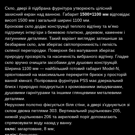
Скло, двері й підібрана фурнітура утворюють цілісний
захисний екран над ванною. Габарит
1500×1100 мм
відповідає
висоті 1500 мм і загальній ширині 1100 мм.
Бронзове скло додає конструкції теплого відтінку та м’яко
підтримує інтер’єри з бежевою плиткою, деревом, каменем і
латунними деталями. Такий варіант виглядає затишніше за
безбарвне скло, але зберігає світлопроникність і легкість
скляної перегородки. Поверхня без матування зберігає
природну прозорість та насиченість вибраного відтінку. Гладке
скло зручно очищати засобами для душових конструкцій.
Ширина 1100 мм — найбільший готовий габарит Model-N,
орієнтований на максимальне перекриття бризок у просторій
ванній кімнаті. Полірована фурнітура PSS має дзеркальний
блиск і природно поєднується з хромованими змішувачами,
душовими гарнітурами та іншими глянцевими металевими
деталями.
Нерухоме полотно фіксується біля стіни, а двері з’єднуються зі
склом двома петлями 303. Вертикальний ущільнювач 205,
нижній ущільнювач 206 та акриловий поріг допомагають
спрямовувати воду назад у ванну.
скло:
загартоване, 8 мм;
колір:
бронзове;