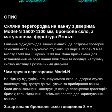
До обраного
Порівняти
ОПИС
Скляна перегородка на ванну з дверима
Model-N 1500×1100 мм, бронзове скло, з
матуванням, фурнітура Bronze
Рішення підходить для ванної кімнати, де потрібен прозорий
захисний екран із рухомою стулкою. Ця версія Model-N має
висоту
1500 мм
і ширину
1100 мм
. Вона призначена для
встановлення на борт ванни біля стіни та поєднує нерухому
скляну частину з розпашними дверима.
Чим зручна перегородка Model-N
На відміну від суцільного нерухомого екрана, дверна стулка
полегшує вхід, доступ до змішувача та прибирання ванни.
Коли двері зачинені, конструкція краще перекриває траєкторію
бризок; коли відчинені — звільняє простір для користування
ванною.
Загартоване бронзове скло товщиною 8 мм