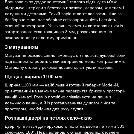
Бронзове скло додає конструкції теплого відтінку та м’яко
підтримує інтер’єри з бежевою плиткою, деревом, каменем і
латунними деталями. Такий варіант виглядає затишніше за
безбарвне скло, але зберігає світлопроникність і легкість
скляної перегородки. Усі скляні елементи виготовляються із
загартованого скла товщиною 8 мм, розрахованого на
використання у вологому приміщенні.
З матуванням
Матування розсіює світло, зменшує оглядовість душової зони
над ванною та робить сліди від крапель менш контрастними.
Матовану сторону рекомендовано орієнтувати назовні.
Що дає ширина 1100 мм
Ширина 1100 мм — найбільший готовий габарит Model-N,
орієнтований на максимальне перекриття бризок у просторій
ванній кімнаті. Розмір потрібно співвіднести не лише з
довжиною ванни, а й із розташуванням душової лійки та
простором, необхідним для руху стулки.
Розпашні двері на петлях скло–скло
Двері кріпляться до нерухомого полотна двома
петлями 303
скло–скло 180°
. Петлі встановлюються через підготовлені