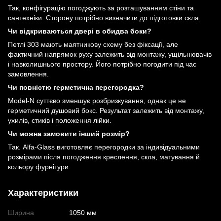
Так, конфігурацію погоджують за розташуванням стіни та
сантехніки. Сторону потрібно визначити до підготовки скла.
Чи відкриваються двері в обидва боки?
Петлі 303 мають маятникову схему без фіксації, але
фактичний напрямок руху залежить від монтажу, ущільнювачів
і навколишнього простору. Його потрібно погодити під час
замовлення.
Чи повністю герметична перегородка?
Model-N суттєво зменшує розбризкування, однак це не
герметичний душовий бокс. Результат залежить від монтажу,
ухилів, стиків і положення лійки.
Чи можна замовити інший розмір?
Так. Alfa-Glass виготовляє перегородки за індивідуальними
розмірами після погодження креслення, скла, матування й
кольору фурнітури.
Характеристики
Ширина
1050 мм