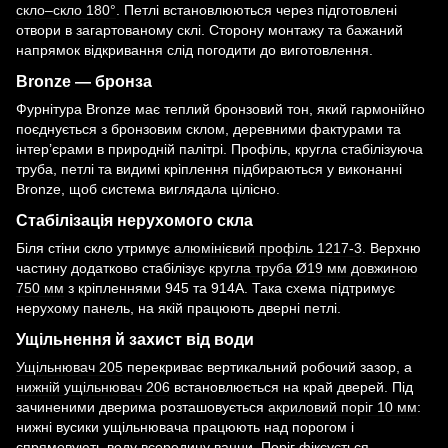
скло–скло 180°
. Петлі встановлюються через підготовлені
отвори в загартованому склі. Сторону монтажу та бажаний
напрямок відкривання слід погодити до виготовлення.
Bronze — бронза
Фурнітура Bronze має теплий бронзовий тон, який гармонійно
поєднується з бронзовим склом, деревними фактурами та
інтер’єрами в природній палітрі. Профіль, кругла стабілізуюча
труба, петлі та видимі кріплення підбираються у виконанні
Bronze, щоб система виглядала цілісно.
Стабілізація нерухомого скла
Біля стіни скло утримує
алюмінієвий профіль 1217-3
. Верхню
частину додатково стабілізує
кругла труба Ø19 мм довжиною
750 мм
з кріпленнями 945 та 914A. Така схема підтримує
нерухому панель, на якій працюють дверні петлі.
Ущільнення й захист від води
Ущільнювач 205
перекриває вертикальний робочий зазор, а
нижній ущільнювач 206
встановлюється на край дверей. Під
зачиненими дверима розташовується
акриловий поріг 10 мм
:
нижні вусики ущільнювача працюють над порогом і
спрямовують воду всередину ванни. Поріг фіксується