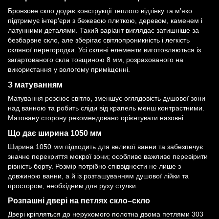
Бронзове скло додає конструкції теплого відтінку та м’яко
підтримує інтер’єри з бежевою плиткою, деревом, каменем і
латунними деталями. Такий варіант виглядає затишніше за
безбарвне скло, але зберігає світлопроникність і легкість
скляної перегородки. Усі скляні елементи виготовляються із
загартованого скла товщиною 8 мм, розрахованого на
використання у вологому приміщенні.
З матуванням
Матування розсіює світло, зменшує оглядовість душової зони
над ванною та робить сліди від крапель менш контрастними.
Матовану сторону рекомендовано орієнтувати назовні.
Що дає ширина 1050 мм
Ширина 1050 мм підходить для великої ванни та забезпечує
значне перекриття мокрої зони; особливо важливо перевірити
рівність борту. Розмір потрібно співвіднести не лише з
довжиною ванни, а й із розташуванням душової лійки та
простором, необхідним для руху стулки.
Розпашні двері на петлях скло–скло
Двері кріпляться до нерухомого полотна двома
петлями 303