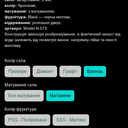
колір:
бронзове;
матування:
з матуванням;
фурнітура:
Black — чорна матова;
відкривання:
розпашні двері;
артикул:
Model-N.573.
Конструкція зменшує розбризкування, а фактичний захист від
води залежить від геометрії ванни, напрямку лійки та якості
монтажу.
Колір скла
Прозоре
Діамант
Графіт
Бронза
Матування скла
Без матування
Матовене
Колір фурнітури
PSS - Полірована
SSS - Матова