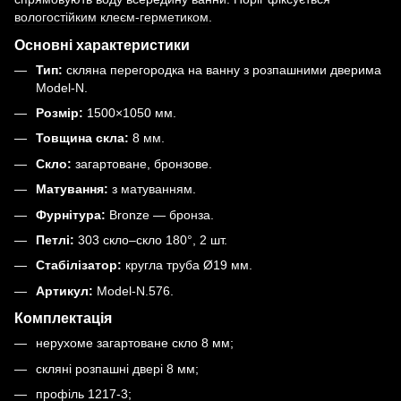
вологостійким клеєм-герметиком
.
Основні характеристики
Тип:
скляна перегородка на ванну з розпашними дверима
Model-N.
Розмір:
1500×1050 мм.
Товщина скла:
8 мм.
Скло:
загартоване, бронзове.
Матування:
з матуванням.
Фурнітура:
Bronze — бронза.
Петлі:
303 скло–скло 180°, 2 шт.
Стабілізатор:
кругла труба Ø19 мм.
Артикул:
Model-N.576.
Комплектація
нерухоме загартоване скло 8 мм;
скляні розпашні двері 8 мм;
профіль 1217-3;