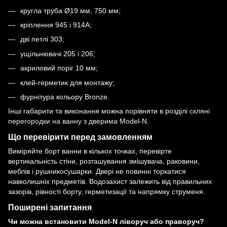
кругла труба Ø19 мм, 750 мм;
кріплення 945 і 914A;
дві петлі 303;
ущільнювачі 205 і 206;
акриловий поріг 10 мм;
клей-герметик для монтажу;
фурнітура кольору Bronze.
Інші габарити та виконання можна порівняти в розділі
скляні
перегородки на ванну з дверима Model-N
.
Що перевірити перед замовленням
Виміряйте борт ванни в кількох точках, перевірте
вертикальність стіни, розташування змішувача, раковини,
меблів і рушникосушарки. Двері не повинні торкатися
навколишніх предметів. Водозахист залежить від правильних
зазорів, рівності борту, герметизації та напрямку струменя.
Поширені запитання
Чи можна встановити Model-N ліворуч або праворуч?