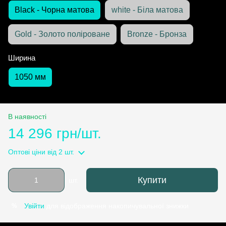
Black - Чорна матова
white - Біла матова
Gold - Золото поліроване
Bronze - Бронза
Ширина
1050 мм
В наявності
14 296 грн/шт.
Оптові ціни
від 2 шт.
Купити
шт.
Увійти
для відображення накопичувальної знижки
%