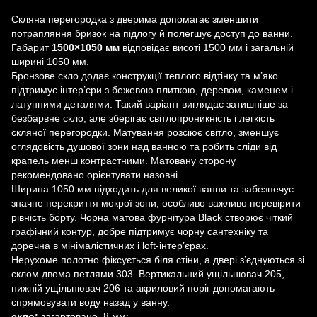
Скляна перегородка з дверима допомагає зменшити
потрапляння бризок на підлогу й полегшує доступ до ванни.
Габарит
1500×1050 мм
відповідає висоті 1500 мм і загальній
ширині 1050 мм.
Бронзове скло додає конструкції теплого відтінку та м’яко
підтримує інтер’єри з бежевою плиткою, деревом, каменем і
латунними деталями. Такий варіант виглядає затишніше за
безбарвне скло, але зберігає світлопроникність і легкість
скляної перегородки. Матування розсіює світло, зменшує
оглядовість душової зони над ванною та робить сліди від
крапель менш контрастними. Матовану сторону
рекомендовано орієнтувати назовні.
Ширина 1050 мм підходить для великої ванни та забезпечує
значне перекриття мокрої зони; особливо важливо перевірити
рівність борту. Чорна матова фурнітура Black створює чіткий
графічний контур, добре підтримує чорну сантехніку та
доречна в мінімалістичних і loft-інтер’єрах.
Нерухоме полотно фіксується біля стіни, а двері з’єднуються зі
склом двома петлями 303. Вертикальний ущільнювач 205,
нижній ущільнювач 206 та акриловий поріг допомагають
спрямовувати воду назад у ванну.
скло:
загартоване, 8 мм;