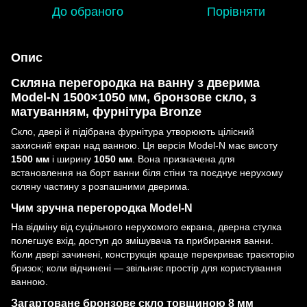
До обраного
Порівняти
Опис
Скляна перегородка на ванну з дверима
Model-N 1500×1050 мм, бронзове скло, з
матуванням, фурнітура Bronze
Скло, двері й підібрана фурнітура утворюють цілісний
захисний екран над ванною. Ця версія Model-N має висоту
1500 мм
і ширину
1050 мм
. Вона призначена для
встановлення на борт ванни біля стіни та поєднує нерухому
скляну частину з розпашними дверима.
Чим зручна перегородка Model-N
На відміну від суцільного нерухомого екрана, дверна стулка
полегшує вхід, доступ до змішувача та прибирання ванни.
Коли двері зачинені, конструкція краще перекриває траєкторію
бризок; коли відчинені — звільняє простір для користування
ванною.
Загартоване бронзове скло товщиною 8 мм