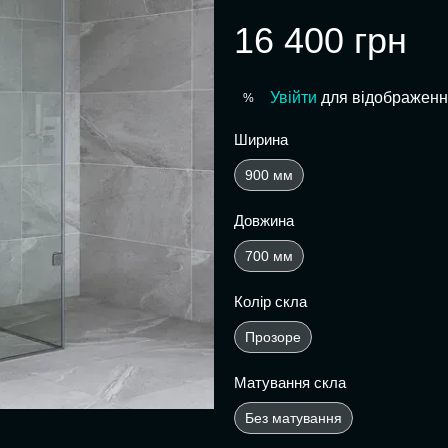
16 400 грн
Увійти
для відображенн
%
Ширина
900 мм
Довжина
700 мм
Колір скла
Прозоре
Матування скла
Без матування