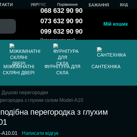
ТАКТИ
УКР
РУС
Порівняння
БАЖАННЯ
ВХІД
068 632 90 90
073 632 90 90
Мій кошик
099 632 90 90
Передзвонити вам?
МІЖКІМНАТНІ
ФУРНІТУРА ДЛЯ
САНТЕХНІКА
СКЛЯНІ ДВЕРІ
СКЛА
Душові перегородки
регородка з глухим склом Model-A10
подібна перегородка з глухим
01
l-A10.01
Написати відгук