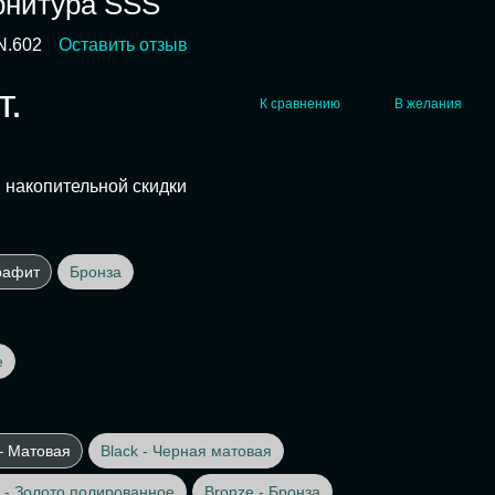
рнитура SSS
N.602
Оставить отзыв
т.
К сравнению
В желания
 накопительной скидки
рафит
Бронза
е
– Матовая
Black - Черная матовая
 - Золото полированное
Bronze - Бронза