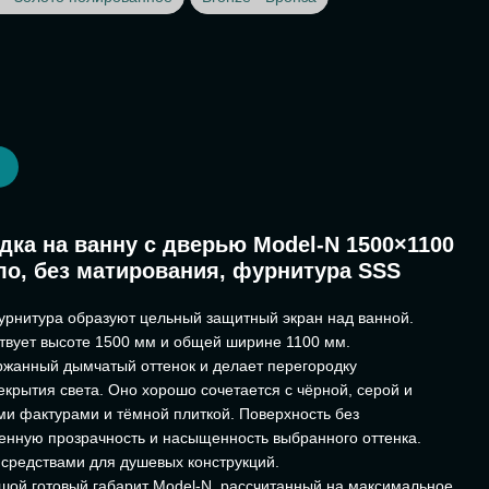
Ь
дка на ванну с дверью Model-N 1500×1100
ло, без матирования, фурнитура SSS
урнитура образуют цельный защитный экран над ванной.
твует высоте 1500 мм и общей ширине 1100 мм.
ржанный дымчатый оттенок и делает перегородку
крытия света. Оно хорошо сочетается с чёрной, серой и
ми фактурами и тёмной плиткой. Поверхность без
енную прозрачность и насыщенность выбранного оттенка.
 средствами для душевых конструкций.
ой готовый габарит Model-N, рассчитанный на максимальное