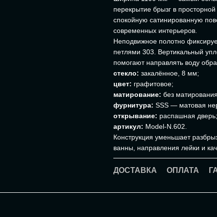
перекрытие брызг в просторно
спокойную сатинированную пове
современных интерьеров.
Неподвижное полотно фиксирует
петлями 303. Вертикальный упл
помогают направлять воду обрат
стекло:
закалённое, 8 мм;
цвет:
графитовое;
матирование:
без матирования
фурнитура:
SSS — матовая не
открывание:
распашная дверь
артикул:
Model-N.602.
Конструкция уменьшает разбрыз
ванны, направления лейки и ка
ДОСТАВКА
ОПЛАТА
Г