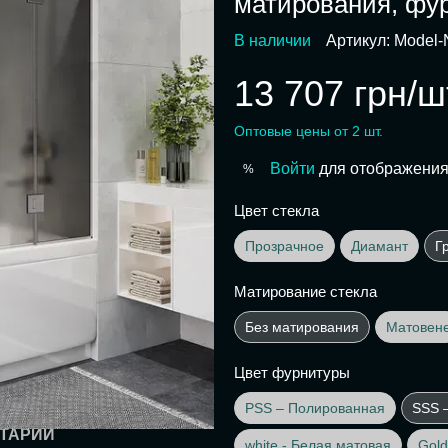
матирования, фу
В наличии
Артикул: Model-
13 707 грн/ш
Оптовые цены от 2 шт.
Войти
для отображения
%
Цвет стекла
Прозрачное
Диамант
Г
Матирование стекла
Без матирования
Матовен
Цвет фурнитуры
PSS – Полированная
SSS 
ТАРИЙ
white - Белая матовая
Gold