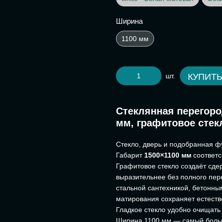
Ширина
1100 мм
шт.
КУПИТ
Стеклянная перегоро
мм, графитовое стек
Стекло, дверь и подобранная ф
Габарит
1500×1100 мм
соответс
Графитовое стекло создаёт сде
выразительнее без полного пере
стальной сантехникой, бетонны
матирования сохраняет естеств
Гладкое стекло удобно очищать
Ширина 1100 мм — самый больш