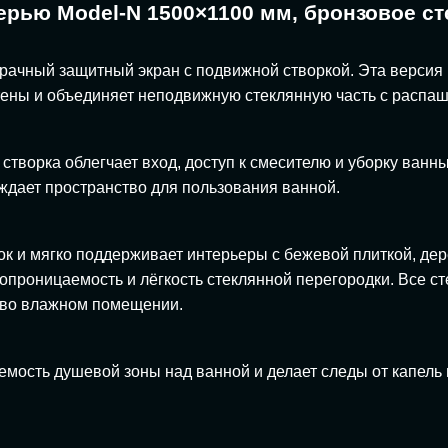
ерью Model-N 1500×1100 мм, бронзовое с
зрачный защитный экран с подвижной створкой. Эта версия
тены и объединяет неподвижную стеклянную часть с распа
створка облегчает вход, доступ к смесителю и уборку ван
ждает пространство для пользования ванной.
ок и мягко поддерживает интерьеры с бежевой плиткой, де
топроницаемость и лёгкость стеклянной перегородки. Все 
ю во влажном помещении.
емость душевой зоны над ванной и делает следы от капель