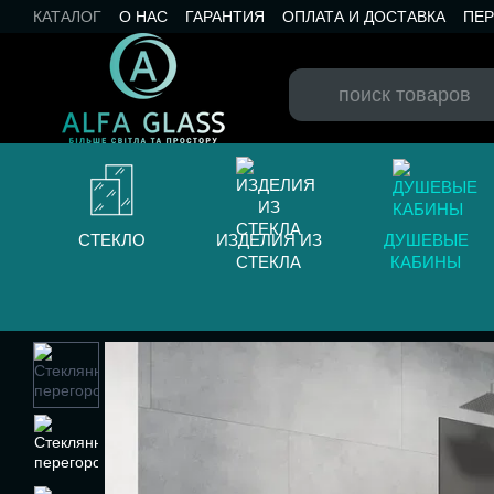
Перейти к основному контенту
КАТАЛОГ
О НАС
ГАРАНТИЯ
ОПЛАТА И ДОСТАВКА
ПЕ
КАТАЛОГ RAL
КОНТАКТЫ
БЛОГ
СТЕКЛО
ИЗДЕЛИЯ ИЗ
ДУШЕВЫЕ
СТЕКЛА
КАБИНЫ