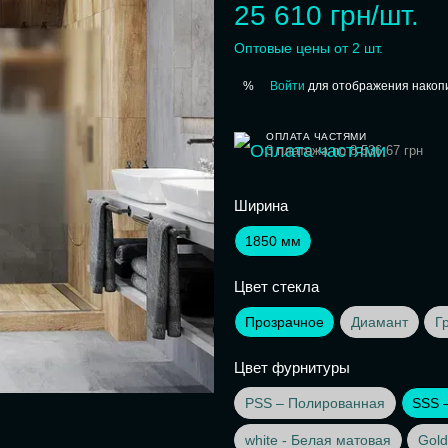
25 610 грн/шт.
Оптовые цены от 2 шт.
Войти
для отображения накопи
%
ОПЛАТА ЧАСТЯМИ
3 платежа по 8 536.67 грн
Ширина
1850 мм
Цвет стекла
Прозрачное
Диамант
Г
Цвет фурнитуры
PSS – Полированная
SSS 
white - Белая матовая
Gold