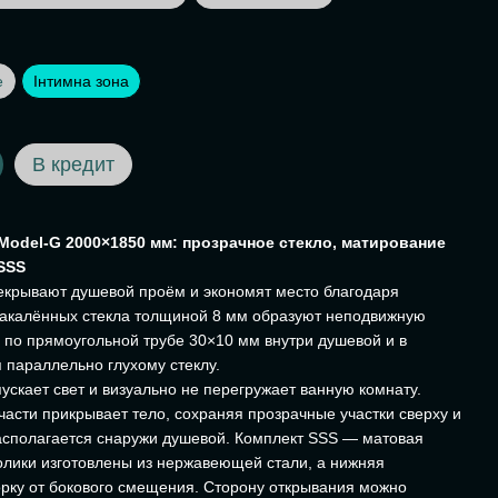
е
Інтимна зона
В кредит
odel-G 2000×1850 мм: прозрачное стекло, матирование
SSS
екрывают душевой проём и экономят место благодаря
закалённых стекла толщиной 8 мм образуют неподвижную
я по прямоугольной трубе 30×10 мм внутри душевой и в
 параллельно глухому стеклу.
ускает свет и визуально не перегружает ванную комнату.
части прикрывает тело, сохраняя прозрачные участки сверху и
асполагается снаружи душевой. Комплект SSS — матовая
лики изготовлены из нержавеющей стали, а нижняя
рку от бокового смещения. Сторону открывания можно