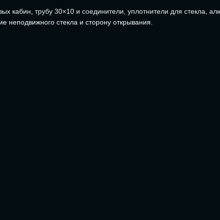
вых кабин
,
трубу 30×10 и соединители
,
уплотнители для стекла
,
ал
е неподвижного стекла и сторону открывания.