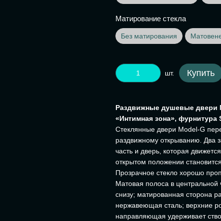
Матирование стекла
Без матирования
Матовен
Купить
шт.
Раздвижные душевые двери M
«Интимная зона», фурнитура 
Стеклянные двери Model-G пер
раздвижному открыванию. Два 
часть и дверь, которая движетс
открытом положении становится
Прозрачное стекло хорошо проп
Матовая полоса в центральной 
снизу; матированная сторона р
нержавеющая сталь; верхние ро
направляющая удерживает ство