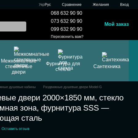
Сравнение
Укр
Рус
Желания
Вход
068 632 90 90
073 632 90 90
Мой заказ
099 632 90 90
Перезвонить вам?
Межкомнатные
Фурнитура для
стеклянные
Сантехника
стекла
двери
жные душевые кабины
Раздвижные душевые двери Model-G
вые двери 2000×1850 мм, стекло
имная зона, фурнитура SSS —
ющая сталь
Оставить отзыв