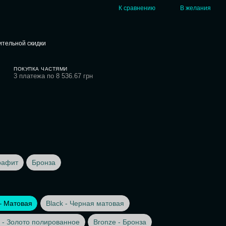
К сравнению
В желания
тельной скидки
ПОКУПКА ЧАСТЯМИ
3 платежа по 8 536.67 грн
рафит
Бронза
– Матовая
Black - Черная матовая
 - Золото полированное
Bronze - Бронза