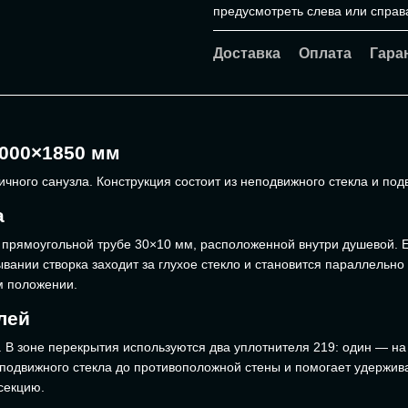
предусмотреть слева или справ
Доставка
Оплата
Гара
000×1850 мм
ного санузла. Конструкция состоит из неподвижного стекла и подв
а
 прямоугольной трубе 30×10 мм, расположенной внутри душевой. 
рывании створка заходит за глухое стекло и становится параллель
м положении.
лей
. В зоне перекрытия используются два уплотнителя 219: один — на
подвижного стекла до противоположной стены и помогает удерживат
секцию.