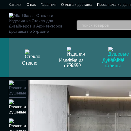
Перейти к основному контенту
Каталог
О нас
Гарантия
Оплата и доставка
Персональние дан
Изделия из
Душевые
Стекло
стекла
кабины