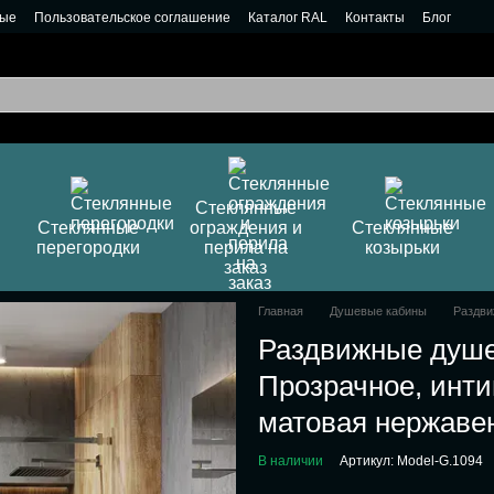
ные
Пользовательское соглашение
Каталог RAL
Контакты
Блог
Стеклянные
Стеклянные
ограждения и
Стеклянные
перегородки
перила на
козырьки
заказ
Главная
Душевые кабины
Раздви
Раздвижные душе
Прозрачное, инт
матовая нержаве
В наличии
Артикул: Model-G.1094