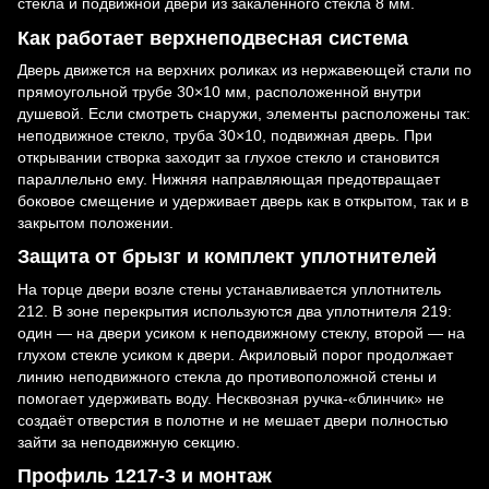
стекла и подвижной двери из закалённого стекла 8 мм.
Как работает верхнеподвесная система
Дверь движется на верхних роликах из нержавеющей стали по
прямоугольной трубе 30×10 мм, расположенной внутри
душевой. Если смотреть снаружи, элементы расположены так:
неподвижное стекло, труба 30×10, подвижная дверь. При
открывании створка заходит за глухое стекло и становится
параллельно ему. Нижняя направляющая предотвращает
боковое смещение и удерживает дверь как в открытом, так и в
закрытом положении.
Защита от брызг и комплект уплотнителей
На торце двери возле стены устанавливается уплотнитель
212. В зоне перекрытия используются два уплотнителя 219:
один — на двери усиком к неподвижному стеклу, второй — на
глухом стекле усиком к двери. Акриловый порог продолжает
линию неподвижного стекла до противоположной стены и
помогает удерживать воду. Несквозная ручка-«блинчик» не
создаёт отверстия в полотне и не мешает двери полностью
зайти за неподвижную секцию.
Профиль 1217-3 и монтаж