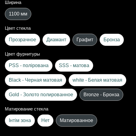
Ширина
1100 мм
Цвет стекла
Прозрачное
Диамант
Графит
Бронза
Цвет фурнитуры
PSS - полірована
SSS - матова
Black - Черная матовая
white - Белая матовая
Gold - Золото полированное
Bronze - Бронза
Матирование стекла
Інтім зона
Нет
Матированное