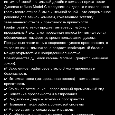
интимной зоной – стильный дизайн и комфорт приватности
Душевая кабина Model-C с раздвижной дверью и закаленного
графитового стекла 8 мм с интимной зоной – это современное
решение для ванной комнаты, сочетающее эстетику
затемненного стекла и практичность приватности.
Графитовый оттенок придает интерьеру глубину и
премиальный вид, а матированная полоса (интимная зона)
обеспечивает комфорт во время пользования душем.
Прозрачные части стекла сохраняют чувство пространства, в
то время как интимная зона создает необходимый баланс
между открытостью и конфиденциальностью.
Преимущества душевой кабины Model-C (графит с интимной
зоной):
✔️ Закаленное графитовое стекло 8 мм – прочность и
безопасность
✔️ Интимная зона (матированная полоса) – комфортная
приватность
✔️ Стильное затемнение – современный премиальный вид
✔️ Сочетание прозрачности и матирования
✔️ Раздвижные двери – экономия пространства
✔️ Плавная и тихая работа роликовой системы
✔️ Менее заметны следы воды и разводы
✔️ Устойчивость к влаге и температурным перепадам