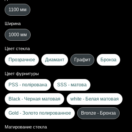
1100 мм
Ширина
1000 мм
Цвет стекла
Прозрачное
Диамант
Графит
Бронза
Цвет фурнитуры
PSS - полірована
SSS - матова
Black - Черная матовая
white - Белая матовая
Gold - Золото полированное
Bronze - Бронза
Матирование стекла