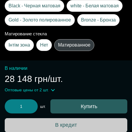
Black - Черная матовая
white - Белая матовая
Gold - Золото полированное
Bronze - Бронза
Матирование стекла
Інтім зона
Нет
Матированное
В наличии
28 148 грн/шт.
Оптовые цены
от 2 шт.
Купить
шт.
В кредит