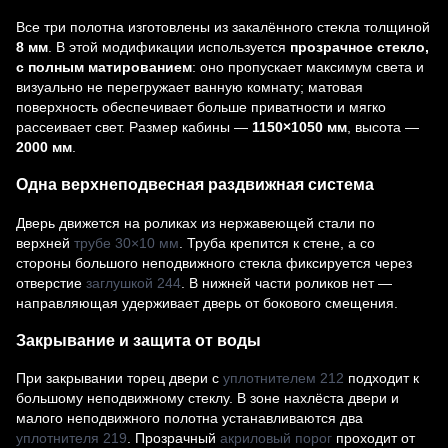
Все три полотна изготовлены из закалённого стекла толщиной
8 мм
. В этой модификации используется
прозрачное стекло,
с полным матированием
: оно пропускает максимум света и
визуально не перегружает ванную комнату; матовая
поверхность обеспечивает больше приватности и мягко
рассеивает свет. Размер кабины —
1150×1050 мм
, высота —
2000 мм
.
Одна верхнеподвесная раздвижная система
Дверь движется на роликах из нержавеющей стали по
верхней
трубе 30×10 мм
. Труба крепится к стене, а со
стороны большого неподвижного стекла фиксируется через
отверстие
заглушкой 244
. В нижней части роликов нет —
направляющая удерживает дверь от бокового смещения.
Закрывание и защита от воды
При закрывании торец двери с
уплотнителем 212
подходит к
большому неподвижному стеклу. В зоне нахлёста двери и
малого неподвижного полотна устанавливаются два
уплотнителя 219
. Прозрачный
акриловый порог
проходит от