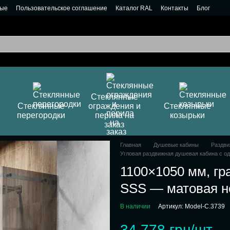
ные
Пользовательское соглашение
Каталог RAL
Контакты
Блог
Стеклянные
Стеклянные
ограждения и
Стеклянные
перегородки
перила на
козырьки
заказ
Главная
Душевые кабины
Раздви
Угловая раздвижная душевая кабина с о
1100×1050 мм, гр
SSS — матовая н
В наличии
Артикул: Model-C.3739
34 778 грн/шт.