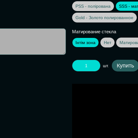
PSS - полірована
SSS - ма
Gold - Золото полированное
Матирование стекла
Інтім зона
Нет
Матиров
Купить
шт.