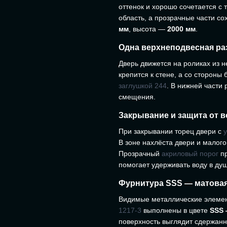
оттенок и хорошо сочетается с
область, а прозрачные части с
мм
, высота —
2000 мм
.
Одна верхнеподвесная ра
Дверь движется на роликах из
крепится к стене, а со стороны
заглушкой 244
. В нижней части
смещения.
Закрывание и защита от 
При закрывании торец двери с
В зоне нахлёста двери и малог
Прозрачный
акриловый порог
пр
помогает удерживать воду в душ
Фурнитура SSS — матова
Видимые металлические элеме
1217-3
выполнены в цвете
SSS 
поверхность выглядит сдержан