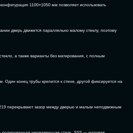
 конфигурация 1100×1050 мм позволяет использовать
вании дверь движется параллельно малому стеклу, поэтому
стекло, а также варианты без матирования, с полным
мм
. Один конец трубы крепится к стене, другой фиксируется на
219
перекрывают зазор между дверью и малым неподвижным
 — полированная нержавеющая сталь, SSS — матовая