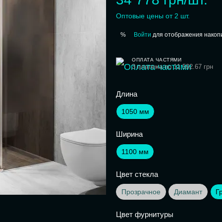
Оптовые цены от 2 шт.
Войти
для отображения накопи
%
ОПЛАТА ЧАСТЯМИ
3 платежа по 11 592.67 грн
Длина
1050 мм
Ширина
1100 мм
Цвет стекла
Прозрачное
Диамант
Г
Цвет фурнитуры