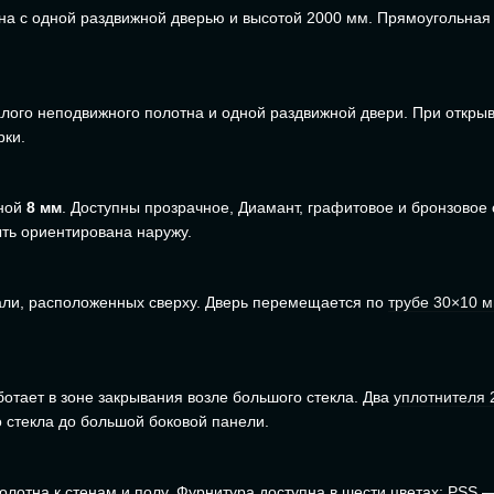
на с одной раздвижной дверью и высотой 2000 мм. Прямоугольная
.
алого неподвижного полотна и одной раздвижной двери. При откры
рки.
иной
8 мм
. Доступны прозрачное, Диамант, графитовое и бронзовое 
ть ориентирована наружу.
али, расположенных сверху. Дверь перемещается по
трубе 30×10 
ботает в зоне закрывания возле большого стекла. Два
уплотнителя 
стекла до большой боковой панели.
лотна к стенам и полу. Фурнитура доступна в шести цветах: PSS