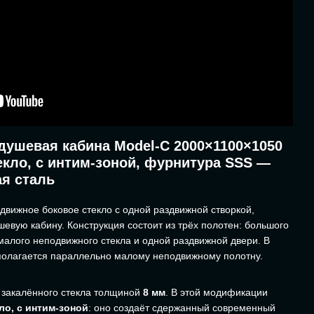
душевая кабина Model-C 2000×1100×1050
кло, с интим-зоной, фурнитура SSS —
я сталь
движное боковое стекло с одной раздвижной створкой,
евую кабину. Конструкция состоит из трёх полотен: большого
малого неподвижного стекла и одной раздвижной двери. В
полагается параллельно малому неподвижному полотну.
з закалённого стекла толщиной
8 мм
. В этой модификации
ло, с интим-зоной
: оно создаёт сдержанный современный