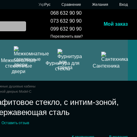
Сравнение
Укр
Рус
Желания
Вход
068 632 90 90
073 632 90 90
Мой заказ
099 632 90 90
Перезвонить вам?
Межкомнатные
Фурнитура для
стеклянные
Сантехника
стекла
двери
жные душевые кабины
дной дверью Model-C
афитовое стекло, с интим-зоной,
ержавеющая сталь
Оставить отзыв
К сравнению
В желания