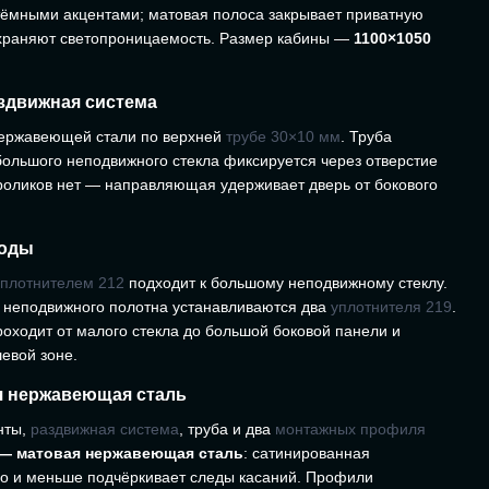
 тёмными акцентами; матовая полоса закрывает приватную
охраняют светопроницаемость. Размер кабины —
1100×1050
здвижная система
 нержавеющей стали по верхней
трубе 30×10 мм
. Труба
 большого неподвижного стекла фиксируется через отверстие
 роликов нет — направляющая удерживает дверь от бокового
воды
уплотнителем 212
подходит к большому неподвижному стеклу.
о неподвижного полотна устанавливаются два
уплотнителя 219
.
оходит от малого стекла до большой боковой панели и
евой зоне.
я нержавеющая сталь
нты,
раздвижная система
, труба и два
монтажных профиля
— матовая нержавеющая сталь
: сатинированная
но и меньше подчёркивает следы касаний. Профили