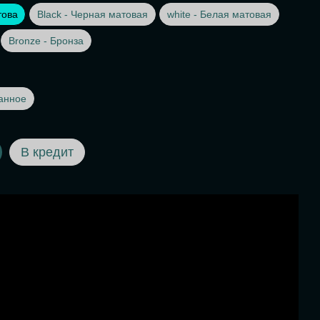
това
Black - Черная матовая
white - Белая матовая
Bronze - Бронза
анное
В кредит