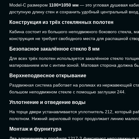
Model-C размером
1100×1050 мм
— это угловая душевая каби
доступную длину стен и сохранить удобный центральный вход
Конструкция из трёх стеклянных полотен
Кабина состоит из большого неподвижного бокового стекла, м
конструкция не требует свободного места для распашной ство
Безопасное закалённое стекло 8 мм
Для всех трёх полотен используется закалённое стекло толщ
матированием или с интим-зоной. Матовая сторона должна бы
Верхнеподвесное открывание
Раздвижная система
работает на роликах из нержавеющей ст
большом неподвижном стекле с помощью
заглушки 244
.
Уплотнение и отведение воды
На торце двери устанавливается
уплотнитель 212
, который ра
полотном. Нижний
акриловый порог
продолжает линию малого 
Монтаж и фурнитура
Два
алюминиевых профиля 1217-3
фиксируют неподвижные по