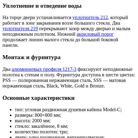
Уплотнение и отведение воды
На торце двери устанавливается
уплотнитель 212
, который
работает в зоне закрывания возле большого стекла. Два
уплотнителя 219
перекрывают зазор между дверью и малым
неподвижным полотном. Нижний
акриловый порог
продолжает линию малого стекла до большой боковой
панели.
Монтаж и фурнитура
Два
алюминиевых профиля 1217-3
фиксируют неподвижные
полотна к стенам и полу. Фурнитура доступна в шести цветах:
PSS — полированная нержавеющая сталь, SSS — матовая
нержавеющая сталь, Black, White, Gold и Bronze.
Основные характеристики
тип: угловая раздвижная душевая кабина Model-C;
размеры: 800×800 мм;
высота: 2000 мм;
стекло: закалённое, 8 мм;
количество полотен: три;
дверь: одна раздвижная, верхнеподвесная;