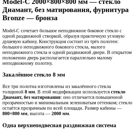
Model-C 2000×800×800 мм — стекло
Диамант, без матирования, фурнитура
Bronze — бронза
Model-C сочетает большое неподвижное боковое стекло с
одной раздвижной створкой, образуя практичную угловую
душевую кабину. Конструкция состоит из трёх полотен:
большого неподвижного бокового стекла, малого
неподвижного стекла и одной раздвижной двери. В открытом
положении дверь располагается параллельно малому
неподвижному полотну.
Закалённое стекло 8 мм
Все три полотна изготовлены из закалённого стекла
толщиной
8 мм
. В этой модификации используется
стекло
Диамант, без матирования
: оно отличается повышенной
прозрачностью и минимальным зеленоватым оттенком; стекло
остаётся прозрачным по всей площади. Размер кабины —
800×800 мм
, высота —
2000 мм
.
Одна верхнеподвесная раздвижная система