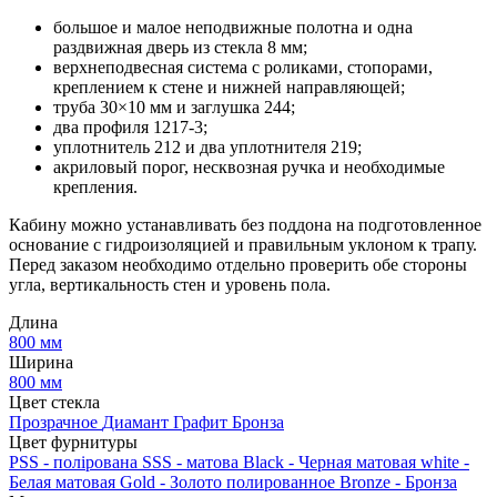
большое и малое неподвижные полотна и одна
раздвижная дверь из стекла 8 мм;
верхнеподвесная система с роликами, стопорами,
креплением к стене и нижней направляющей;
труба 30×10 мм и заглушка 244;
два профиля 1217-3;
уплотнитель 212 и два уплотнителя 219;
акриловый порог, несквозная ручка и необходимые
крепления.
Кабину можно устанавливать без поддона на подготовленное
основание с гидроизоляцией и правильным уклоном к трапу.
Перед заказом необходимо отдельно проверить обе стороны
угла, вертикальность стен и уровень пола.
Длина
800 мм
Ширина
800 мм
Цвет стекла
Прозрачное
Диамант
Графит
Бронза
Цвет фурнитуры
PSS - полірована
SSS - матова
Black - Черная матовая
white -
Белая матовая
Gold - Золото полированное
Bronze - Бронза