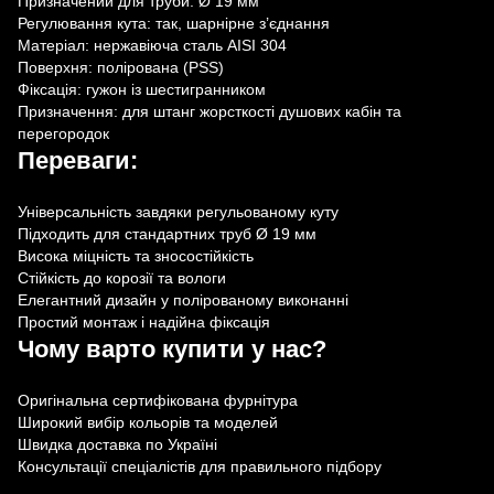
Призначений для труби: Ø 19 мм
Регулювання кута: так, шарнірне з’єднання
Матеріал: нержавіюча сталь AISI 304
Поверхня: полірована (PSS)
Фіксація: гужон із шестигранником
Призначення: для штанг жорсткості душових кабін та
перегородок
Переваги:
Універсальність завдяки регульованому куту
Підходить для стандартних труб Ø 19 мм
Висока міцність та зносостійкість
Стійкість до корозії та вологи
Елегантний дизайн у полірованому виконанні
Простий монтаж і надійна фіксація
Чому варто купити у нас?
Оригінальна сертифікована фурнітура
Широкий вибір кольорів та моделей
Швидка доставка по Україні
Консультації спеціалістів для правильного підбору