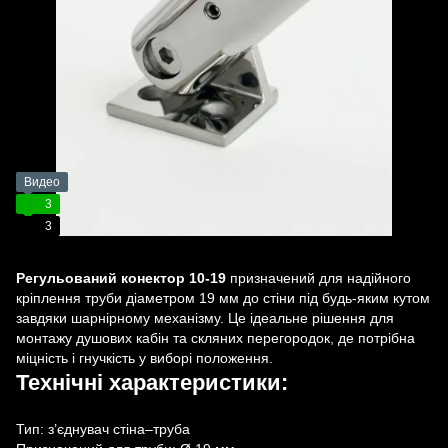
Видео
3
3
Регульований конектор 10-19
призначений для надійного
кріплення труби діаметром 19 мм до стіни під будь-яким кутом
завдяки шарнірному механізму. Це ідеальне рішення для
монтажу душових кабін та скляних перегородок, де потрібна
міцність і гнучкість у виборі положення.
Технічні характеристики:
Тип: з’єднувач стіна–труба