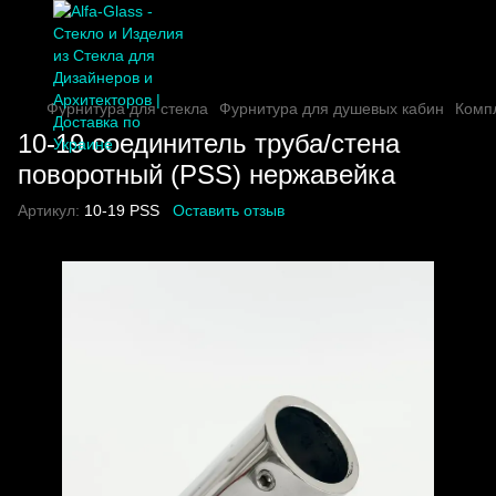
Фурнитура для стекла
Фурнитура для душевых кабин
Комп
10-19 соединитель труба/стена
поворотный (PSS) нержавейка
Артикул:
10-19 PSS
Оставить отзыв