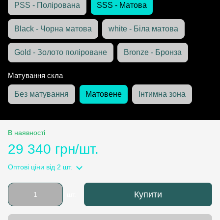
PSS - Полірована
SSS - Матова
Black - Чорна матова
white - Біла матова
Gold - Золото поліроване
Bronze - Бронза
Матування скла
Без матування
Матовене
Інтимна зона
В наявності
29 340 грн/шт.
Оптові ціни
від 2 шт.
Купити
шт.