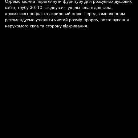
Окремо можна переглянути
фурнітуру для розсувних душових
кабін
,
трубу 30×10 і з’єднувачі
,
ущільнювачі для скла
,
алюмінієві профілі
та
акриловий поріг
. Перед замовленням
рекомендуємо узгодити чистий розмір прорізу, розташування
нерухомого скла та сторону відкривання.