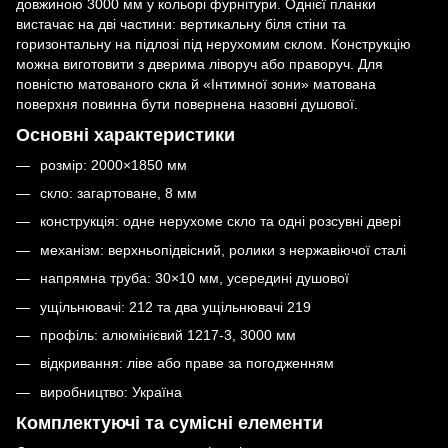
довжиною 3000 мм у кольорі фурнітури. Однієї планки
вистачає на дві частини: вертикальну біля стіни та
горизонтальну на підлозі під нерухомим склом. Конструкцію
можна виготовити з дверима ліворуч або праворуч. Для
повністю матованого скла й «Інтимної зони» матована
поверхня повинна бути повернена назовні душової.
Основні характеристики
розмір: 2000×1850 мм
скло: загартоване, 8 мм
конструкція: одне нерухоме скло та одні розсувні двері
механізм: верхньопідвісний, ролики з нержавіючої сталі
напрямна труба: 30×10 мм, усередині душової
ущільнювачі: 212 та два ущільнювачі 219
профіль: алюмінієвий 1217-3, 3000 мм
відкривання: ліве або праве за погодженням
виробництво: Україна
Комплектуючі та сумісні елементи