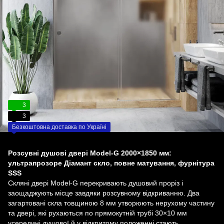
3
3
Безкоштовна доставка по Україні
Розсувні душові двері Model-G 2000×1850 мм:
ультрапрозоре Діамант скло, повне матування, фурнітура
SSS
Скляні двері Model-G перекривають душовий проріз і
заощаджують місце завдяки розсувному відкриванню. Два
загартовані скла товщиною 8 мм утворюють нерухому частину
та двері, які рухаються по прямокутній трубі 30×10 мм
усередині душової й у відкритому положенні стають