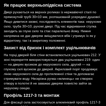
Як працює верхньопідвісна система
Двері рухаються на верхніх роликах із нержавіючої сталі по
прямокутній трубі 30×10 мм, розташованій усередині душової.
Якщо дивитися ззовні, послідовність елементів така: нерухоме
скло, труба 30×10, рухомі двері. Під час відкривання стулка
заходить за глухе скло та стає паралельно йому. Нижня
напрямна не дає дверям зміщуватися вбік і утримує їх як у
відкритому, так і в закритому положенні.
Захист від бризок і комплект ущільнювачів
На торці дверей біля стіни встановлюється ущільнювач 212. У
зоні перекриття використовуються два ущільнювачі 219: один
— на дверях вусиком до нерухомого скла, другий — на
глухому склі вусиком до дверей. Акриловий поріг продовжує
лінію нерухомого скла до протилежної стіни та допомагає
стримувати воду. Нескрізна ручка-«млинець» не створює
отвору в полотні й не заважає дверям повністю зайти за
нерухому секцію.
Профіль 1217-3 та монтаж
Для фіксації скла застосовується алюмінієвий профіль 1217-3