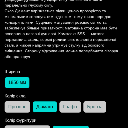
паралельно глухому склу.
Скло Діамант вирізняється підвищеною прозорістю та
мінімальним зеленуватим відтінком, тому точно передає
кольори плитки. Суцільне матування розсіює світло та
забезпечує більше приватності; матована сторона має бути
повернена назовні душової. Комплект SSS — матова
нержавіюча сталь; верхні ролики виготовлені з нержавіючої
сталі, а нижня напрямна утримує стулку від бокового
зміщення. Сторону відкривання можна передбачити ліворуч
або праворуч.
Ширина
1850 мм
Колір скла
Прозоре
Діамант
Графіт
Бронза
Колір фурнітури