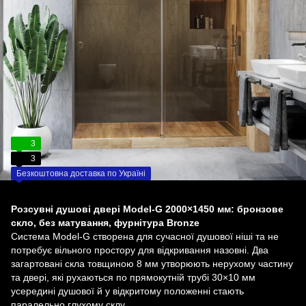
3
3
Безкоштовна доставка по Україні
Розсувні душові двері Model-G 2000×1450 мм: бронзове
скло, без матування, фурнітура Bronze
Система Model-G створена для сучасної душової ніші та не
потребує вільного простору для відкривання назовні. Два
загартовані скла товщиною 8 мм утворюють нерухому частину
та двері, які рухаються по прямокутній трубі 30×10 мм
усередині душової й у відкритому положенні стають
паралельно глухому склу.