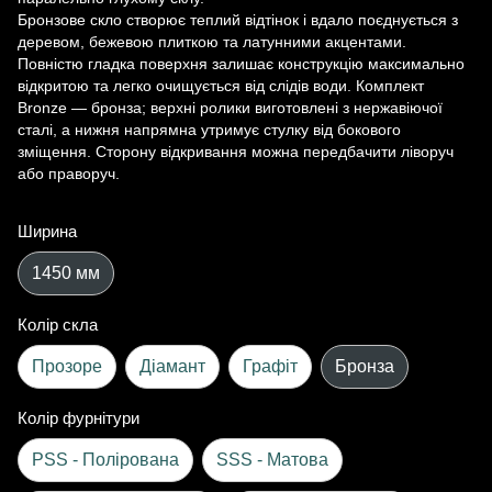
Бронзове скло створює теплий відтінок і вдало поєднується з
деревом, бежевою плиткою та латунними акцентами.
Повністю гладка поверхня залишає конструкцію максимально
відкритою та легко очищується від слідів води. Комплект
Bronze — бронза; верхні ролики виготовлені з нержавіючої
сталі, а нижня напрямна утримує стулку від бокового
зміщення. Сторону відкривання можна передбачити ліворуч
або праворуч.
Ширина
1450 мм
Колір скла
Прозоре
Діамант
Графіт
Бронза
Колір фурнітури
PSS - Полірована
SSS - Матова