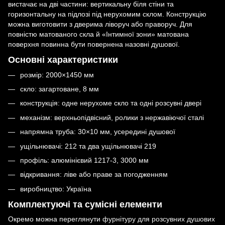
вистачає на дві частини: вертикальну біля стіни та
горизонтальну на підлозі під нерухомим склом. Конструкцію
можна виготовити з дверима ліворуч або праворуч. Для
повністю матованого скла й «Інтимної зони» матована
поверхня повинна бути повернена назовні душової.
Основні характеристики
розмір: 2000×1450 мм
скло: загартоване, 8 мм
конструкція: одне нерухоме скло та одні розсувні двері
механізм: верхньопідвісний, ролики з нержавіючої сталі
напрямна труба: 30×10 мм, усередині душової
ущільнювачі: 212 та два ущільнювачі 219
профіль: алюмінієвий 1217-3, 3000 мм
відкривання: ліве або праве за погодженням
виробництво: Україна
Комплектуючі та сумісні елементи
Окремо можна переглянути
фурнітуру для розсувних душових