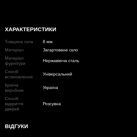
ХАРАКТЕРИСТИКИ
Товщина скла
8 мм.
Матеріал
Загартоване скло
Матеріал
Нержавіюча сталь
фурнітури
Спосіб
Універсальний
встановлення
Країна
Україна
виробник
Спосіб
відкриття
Розсувна
дверей
ВІДГУКИ