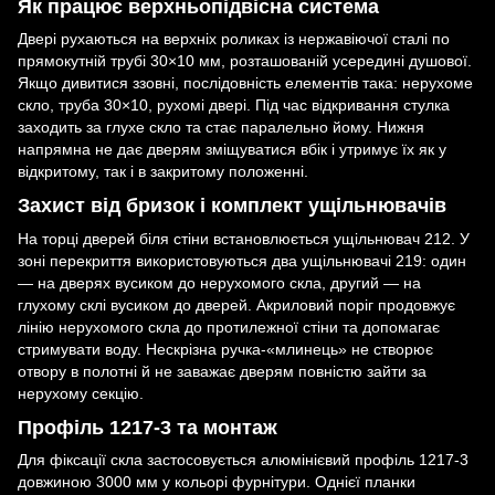
Як працює верхньопідвісна система
Двері рухаються на верхніх роликах із нержавіючої сталі по
прямокутній трубі 30×10 мм, розташованій усередині душової.
Якщо дивитися ззовні, послідовність елементів така: нерухоме
скло, труба 30×10, рухомі двері. Під час відкривання стулка
заходить за глухе скло та стає паралельно йому. Нижня
напрямна не дає дверям зміщуватися вбік і утримує їх як у
відкритому, так і в закритому положенні.
Захист від бризок і комплект ущільнювачів
На торці дверей біля стіни встановлюється ущільнювач 212. У
зоні перекриття використовуються два ущільнювачі 219: один
— на дверях вусиком до нерухомого скла, другий — на
глухому склі вусиком до дверей. Акриловий поріг продовжує
лінію нерухомого скла до протилежної стіни та допомагає
стримувати воду. Нескрізна ручка-«млинець» не створює
отвору в полотні й не заважає дверям повністю зайти за
нерухому секцію.
Профіль 1217-3 та монтаж
Для фіксації скла застосовується алюмінієвий профіль 1217-3
довжиною 3000 мм у кольорі фурнітури. Однієї планки