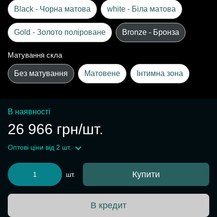
Black - Чорна матова
white - Біла матова
Gold - Золото поліроване
Bronze - Бронза
Матування скла
Без матування
Матовене
Інтимна зона
В наявності
26 966 грн/шт.
Оптові ціни
від 2 шт.
Купити
шт.
В кредит