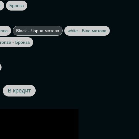
т
Бронза
това
Black - Чорна матова
white - Біла матова
ronze - Бронза
В кредит