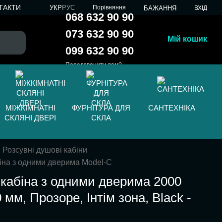
ТАКТИ
УКР
РУС
Порівняння
БАЖАННЯ
ВХІД
068 632 90 90
073 632 90 90
Мій кошик
099 632 90 90
Передзвонити вам?
МІЖКІМНАТНІ
ФУРНІТУРА ДЛЯ
САНТЕХНІКА
СКЛЯНІ ДВЕРІ
СКЛА
Розсувні душові кабіни
іна з одними дверима Model-C
кабіна з одними дверима 2000
 мм, Прозоре, Інтім зона, Black -