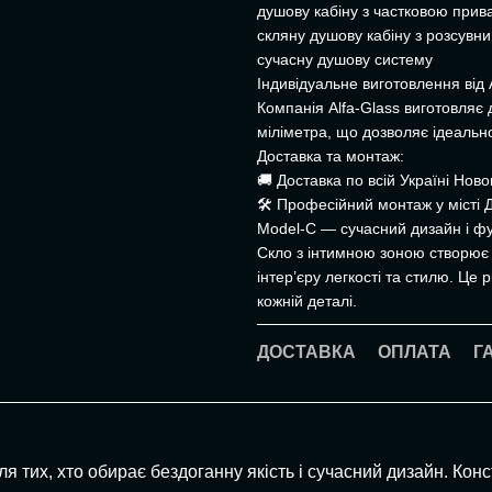
душову кабіну з частковою прива
скляну душову кабіну з розсувн
сучасну душову систему
Індивідуальне виготовлення від 
Компанія Alfa-Glass виготовляє 
міліметра, що дозволяє ідеальн
Доставка та монтаж:
🚚 Доставка по всій Україні Но
🛠 Професійний монтаж у місті 
Model-C — сучасний дизайн і фу
Скло з інтимною зоною створює 
інтер’єру легкості та стилю. Це 
кожній деталі.
ДОСТАВКА
ОПЛАТА
Г
я тих, хто обирає бездоганну якість і сучасний дизайн. Кон