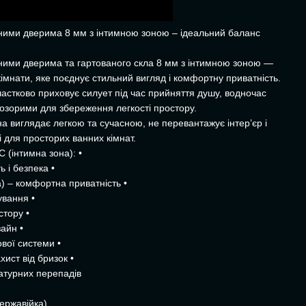
вними дверима 8 мм з інтимною зоною – ідеальний баланс
вними дверима та гартованого скла 8 мм з інтимною зоною —
імнати, яке поєднує стильний вигляд і комфортну приватність.
частково приховує силует під час прийняття душу, водночас
озорими для збереження легкості простору.
а виглядає легкою та сучасною, не перевантажує інтер’єр і
і для просторих ванних кімнат.
 (інтимна зона): •
ь і безпека •
) – комфортна приватність •
ування •
стору •
айн •
вої системи •
хист від бризок •
ратурних перепадів
ержавійка)