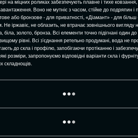
вері на міцних роликах забезпечують плавне і тихе ковзання
авантаження. Воно не мутніє з часом, стійке до подряпин і п
тове або бронзове - для приватності, «Діамант» - для більш 
 Не іржавіє, не облазить, не втрачає зовнішнього вигляду на
, біла, золото, бронза. Всі елементи точно підігнані один 
а вищому рівні. Всі з'єднання ретельно продумані, вода не 
гають до скла і профілю, запобігаючи протіканню і забезпечу
і розміри, запропонуємо відповідні варіанти скла і фурніт
их складнощів.