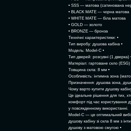
• SSS — матова (сатинована не
• BLACK MATE — чорна матова
• WHITE MATE — біла матова
• GOLD — золото
• BRONZE — бронза
Технічні характеристики: •
Тип виробу: душова кабіна •
Модель: Model-C •
Тип дверей: розсувні (1 дверка) 
Матеріал: гартоване скло (ESG) 
Товщина скла: 8 мм •
Особливість: інтимна зона (мато
Призначення: душова зона, душ
Чому варто купити душову кабін
Це ідеальне рішення для тих, хт
комфорт під час користування д
у повсякденному використанні.
Model-C — це оптимальний вибір
душову кабіну зі скла 8 мм з ін
душову з матовою смугою •