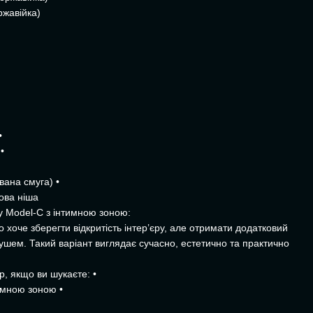
ржавійка)
•
•
вана смуга) •
ова ніша
у Model-C з інтимною зоною:
о хоче зберегти відкритість інтер’єру, але отримати додатковий
ушем. Такий варіант виглядає сучасно, естетично та практично
, якщо ви шукаєте: •
тимною зоною •