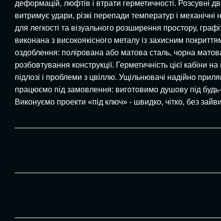
деформацій, люфтів і втрати герметичності. Розсувні д
витримує удари, різкі перепади температур і механічні н
для легкості та візуального розширення простору, графі
виконана з високоякісного металу із захисним покриттям.
оздоблення: полірована або матова сталь, чорна матова
розбовтування конструкції. Герметичність цієї кабіни н
підлозі і проблеми з цвіллю. Ущільнювачі надійно приля
працюємо під замовлення: виготовимо душову під будь-як
Виконуємо проекти «під ключ» - швидко, чітко, без зайв