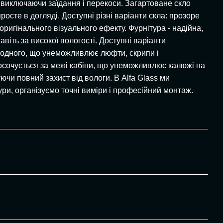
, виключаючи заїдання і перекоси. Загартоване скло
росте в догляді. Доступні різні варіанти скла: прозоре
оригінального візуального ефекту. Фурнітура - надійна,
віть за високої вологості. Доступні варіанти
до одного, що унеможливлює люфти, скрипи і
просочується за межі кабіни, що унеможливлює калюжі на
ючи повний захист від вологи. В Alfa Glass ми
ури, організуємо точні виміри і професійний монтаж.