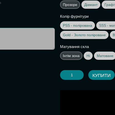
ю
Прозоре
Діамант
Графі
Колір фурнітури
PSS - полірована
SSS - ма
Gold - Золото поліроване
B
Матування скла
Інтім зона
Ні
Матоване
КУПИТИ