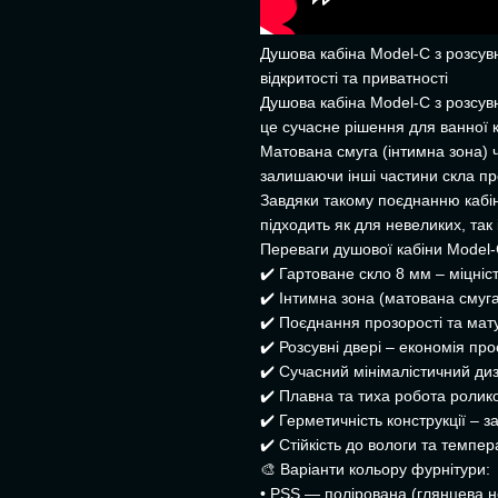
Душова кабіна Model-C з розсу
відкритості та приватності
Душова кабіна Model-C з розсу
це сучасне рішення для ванної к
Матована смуга (інтимна зона) 
залишаючи інші частини скла пр
Завдяки такому поєднанню кабін
підходить як для невеликих, так 
Переваги душової кабіни Model-C
✔️ Гартоване скло 8 мм – міцніст
✔️ Інтимна зона (матована смуга
✔️ Поєднання прозорості та мат
✔️ Розсувні двері – економія про
✔️ Сучасний мінімалістичний диз
✔️ Плавна та тиха робота ролико
✔️ Герметичність конструкції – за
✔️ Стійкість до вологи та темпе
🎨 Варіанти кольору фурнітури:
• PSS — полірована (глянцева н