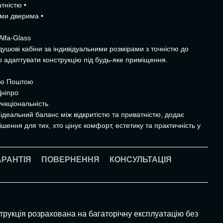
тністю •
ими дверима •
Alfa-Glass
душові кабіни за індивідуальними розмірами з точністю до
о адаптувати конструкцію під будь-яке приміщення.
вою Поштою
Дніпро
нкціональність
ідеальний баланс між відкритістю та приватністю, додає
рішення для тих, хто цінує комфорт, естетику та практичність у
АРАНТІЯ
ПОВЕРНЕННЯ
КОНСУЛЬТАЦІЯ
струкція розрахована на багаторічну експлуатацію без